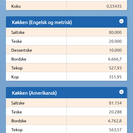
Koku
0,55435
Køkken (Engelsk og metrisk)
Saltske
80.000
Teske
20.000
Dessertske
10.000
Bordske
6.666,7
Tekop
527,93
Kop
351,95
Køkken (Amerikansk)
Saltske
81.154
Teske
20.288
Bordske
6.762,8
Tekop
563,57