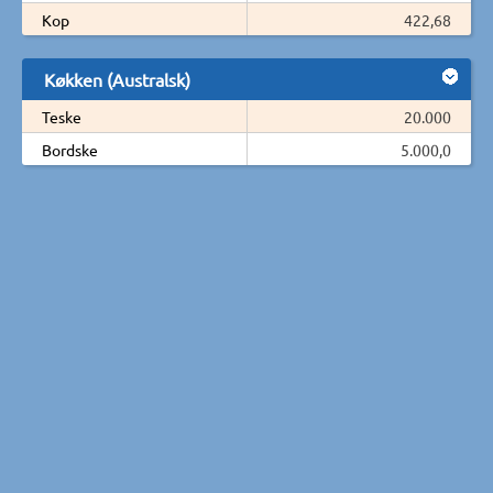
Kop
422,68
Køkken (Australsk)
Teske
20.000
Bordske
5.000,0