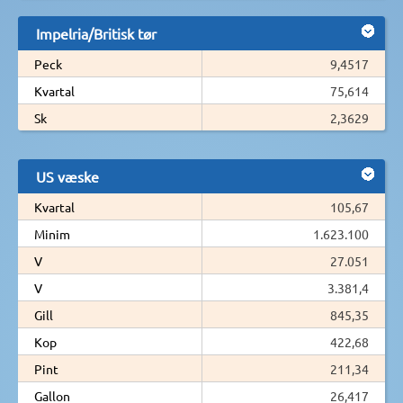
Impelria/Britisk tør
Peck
9,4517
Kvartal
75,614
Sk
2,3629
US væske
Kvartal
105,67
Minim
1.623.100
V
27.051
V
3.381,4
Gill
845,35
Kop
422,68
Pint
211,34
Gallon
26,417