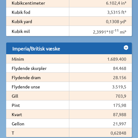
Kubikcentimeter
6.102,4 in³
Kubik fod
3,5315 ft³
Kubik yard
0,1308 yd³
-11
Kubik mil
2,3991*10
mi³
Imperia/Britisk væske
Minim
1.689.400
Flydende skurpler
84.468
Flydende dram
28.156
Flydende unse
3.519,5
Gill
703,9
Pint
175,98
Kvart
87,988
Gellon
21,997
T
0,62848