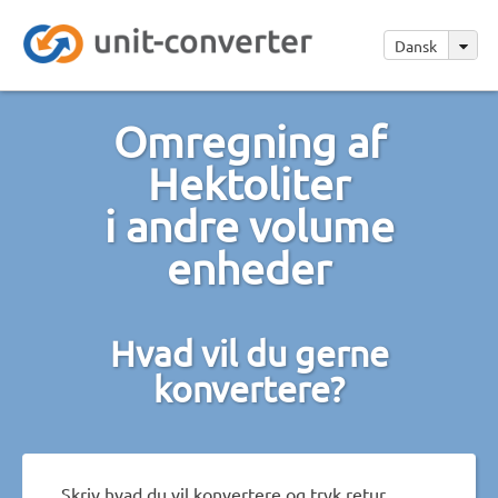
Dansk
Omregning af
Hektoliter
i andre volume
enheder
Hvad vil du gerne
konvertere?
Skriv hvad du vil konvertere og tryk retur.