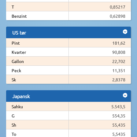
T
0,85217
Benzint
0,62898
US tør
Pint
181,62
Kvarter
90,808
Gallon
22,702
Peck
11,351
Sk
2,8378
Japansk
Sahku
5.543,5
G
554,35
Sh
55,435
To
5,5435