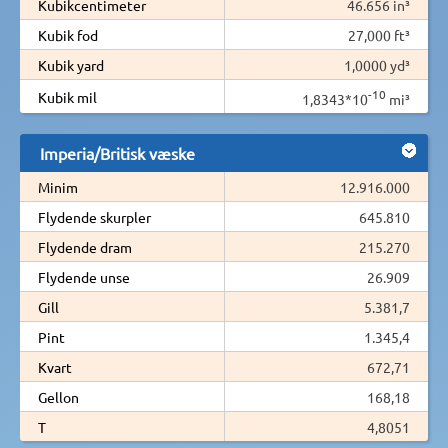
Kubikcentimeter
46.656 in³
Kubik fod
27,000 ft³
Kubik yard
1,0000 yd³
-10
Kubik mil
1,8343*10
mi³
Imperia/Britisk væske
Minim
12.916.000
Flydende skurpler
645.810
Flydende dram
215.270
Flydende unse
26.909
Gill
5.381,7
Pint
1.345,4
Kvart
672,71
Gellon
168,18
T
4,8051