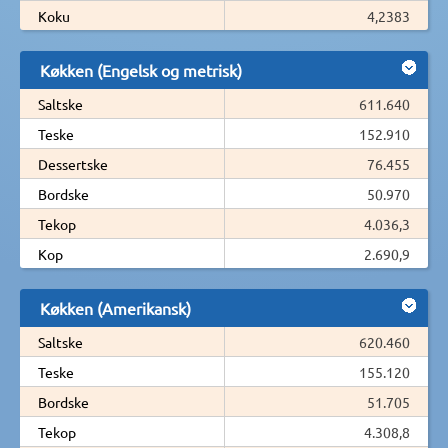
Koku
4,2383
Køkken (Engelsk og metrisk)
Saltske
611.640
Teske
152.910
Dessertske
76.455
Bordske
50.970
Tekop
4.036,3
Kop
2.690,9
Køkken (Amerikansk)
Saltske
620.460
Teske
155.120
Bordske
51.705
Tekop
4.308,8