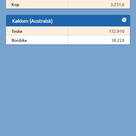
Kop
3.231,6
Køkken (Australsk)
Teske
152.910
Bordske
38.228