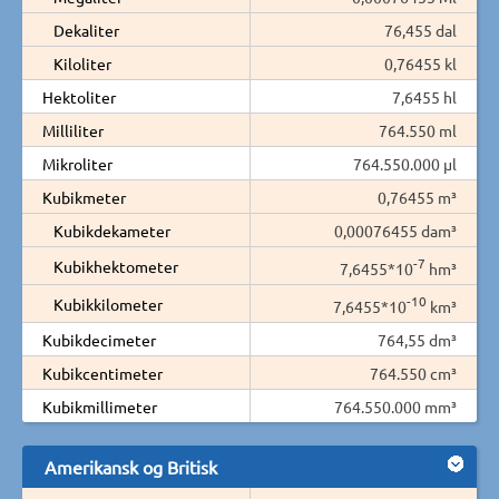
Dekaliter
76,455 dal
Kiloliter
0,76455 kl
Hektoliter
7,6455 hl
Milliliter
764.550 ml
Mikroliter
764.550.000 µl
Kubikmeter
0,76455 m³
Kubikdekameter
0,00076455 dam³
-7
Kubikhektometer
7,6455*10
hm³
-10
Kubikkilometer
7,6455*10
km³
Kubikdecimeter
764,55 dm³
Kubikcentimeter
764.550 cm³
Kubikmillimeter
764.550.000 mm³
Amerikansk og Britisk