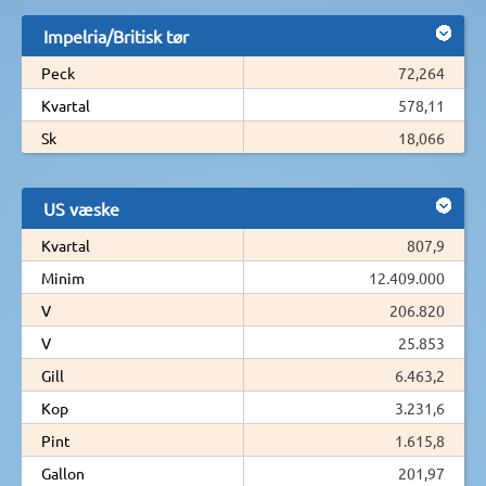
Impelria/Britisk tør
Peck
72,264
Kvartal
578,11
Sk
18,066
US væske
Kvartal
807,9
Minim
12.409.000
V
206.820
V
25.853
Gill
6.463,2
Kop
3.231,6
Pint
1.615,8
Gallon
201,97