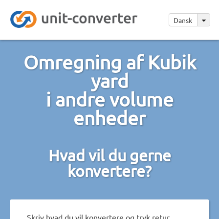
Dansk
Omregning af Kubik
yard
i andre volume
enheder
Hvad vil du gerne
konvertere?
Skriv hvad du vil konvertere og tryk retur.