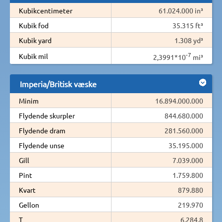
Kubikcentimeter
61.024.000 in³
Kubik fod
35.315 ft³
Kubik yard
1.308 yd³
-7
Kubik mil
2,3991*10
mi³
Imperia/Britisk væske
Minim
16.894.000.000
Flydende skurpler
844.680.000
Flydende dram
281.560.000
Flydende unse
35.195.000
Gill
7.039.000
Pint
1.759.800
Kvart
879.880
Gellon
219.970
T
6.284,8