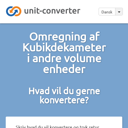
Dansk
Omregning af
Kubikdekameter
i andre volume
enheder
Hvad vil du gerne
konvertere?
Skriv hvad du vil konvertere og tryk retur.