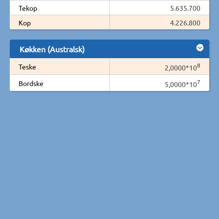
Tekop
5.635.700
Kop
4.226.800
Køkken (Australsk)
8
Teske
2,0000*10
7
Bordske
5,0000*10