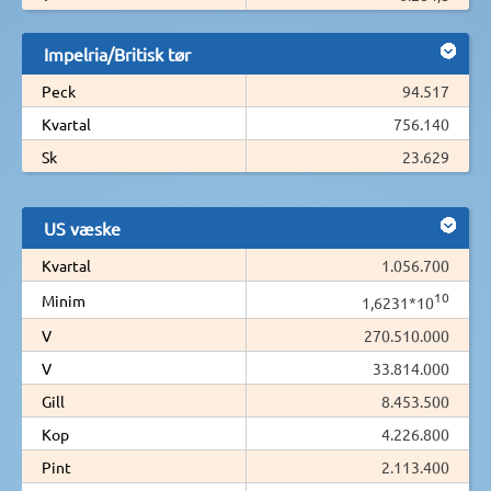
Impelria/Britisk tør
Peck
94.517
Kvartal
756.140
Sk
23.629
US væske
Kvartal
1.056.700
10
Minim
1,6231*10
V
270.510.000
V
33.814.000
Gill
8.453.500
Kop
4.226.800
Pint
2.113.400