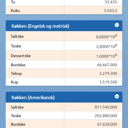
To
55.435
Koku
5.543,5
Køkken (Engelsk og metrisk)
8
Saltske
8,0000*10
8
Teske
2,0000*10
8
Dessertske
1,0000*10
Bordske
66.667.000
Tekop
5.279.300
Kop
3.519.500
Køkken (Amerikansk)
Saltske
811.540.000
Teske
202.880.000
Bordske
67.628.000