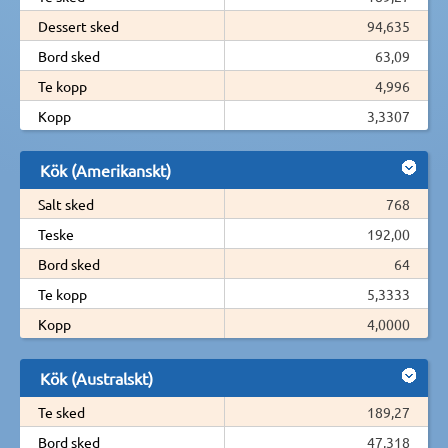
Dessert sked
94,635
Bord sked
63,09
Te kopp
4,996
Kopp
3,3307
Kök (Amerikanskt)
Salt sked
768
Teske
192,00
Bord sked
64
Te kopp
5,3333
Kopp
4,0000
Kök (Australskt)
Te sked
189,27
Bord sked
47,318