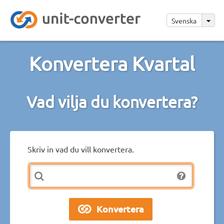
Svenska
Konvertera Kvartal
Vad vilja du konvertera?
Skriv in vad du vill konvertera.