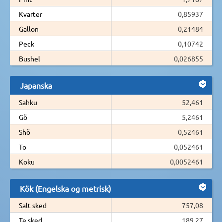
Kvarter
0,85937
Gallon
0,21484
Peck
0,10742
Bushel
0,026855
Japanska
Sahku
52,461
Gö
5,2461
Shö
0,52461
To
0,052461
Koku
0,0052461
Kök (Engelska og metrisk)
Salt sked
757,08
Te sked
189,27