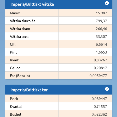
Imperia/Brittiskt vätska
Minim
15 987
Vätska skurplër
799,37
Vätska dram
266,46
Vätska unse
33,307
Gill
6,6614
Pint
1,6653
Kvart
0,83267
Gellon
0,20817
Fat (Benzin)
0,0059477
Imperia/Brittiskt tør
Peck
0,089447
Kvartal
0,71557
Bushel
0,022362