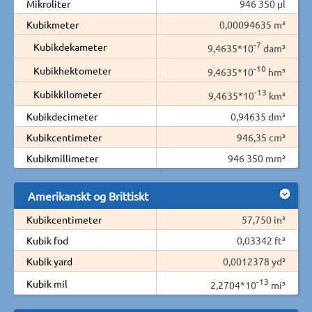
Mikroliter
946 350 µl
Kubikmeter
0,00094635 m³
-7
Kubikdekameter
9,4635*10
dam³
-10
Kubikhektometer
9,4635*10
hm³
-13
Kubikkilometer
9,4635*10
km³
Kubikdecimeter
0,94635 dm³
Kubikcentimeter
946,35 cm³
Kubikmillimeter
946 350 mm³
Amerikanskt og Brittiskt
Kubikcentimeter
57,750 in³
Kubik fod
0,03342 ft³
Kubik yard
0,0012378 yd³
-13
Kubik mil
2,2704*10
mi³