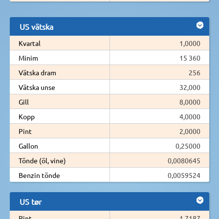
US vätska
Kvartal
1,0000
Minim
15 360
Vätska dram
256
Vätska unse
32,000
Gill
8,0000
Kopp
4,0000
Pint
2,0000
Gallon
0,25000
Tönde (öl, vine)
0,0080645
Benzin tönde
0,0059524
US tør
Pint
1,7187