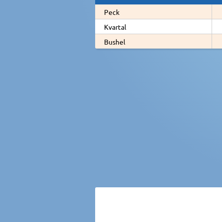
Peck
Kvartal
Bushel