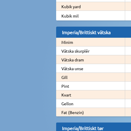
Kubik yard
Kubik mil
Imperia/Brittiskt vätska
Minim
Vätska skurplër
Vätska dram
Vätska unse
Gill
Pint
Kvart
Gellon
Fat (Benzin)
Imperia/Brittiskt tør