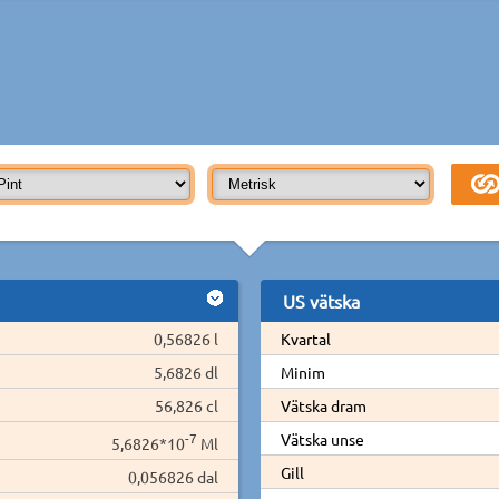
US vätska
0,56826 l
Kvartal
5,6826 dl
Minim
56,826 cl
Vätska dram
-7
Vätska unse
5,6826*10
Ml
Gill
0,056826 dal