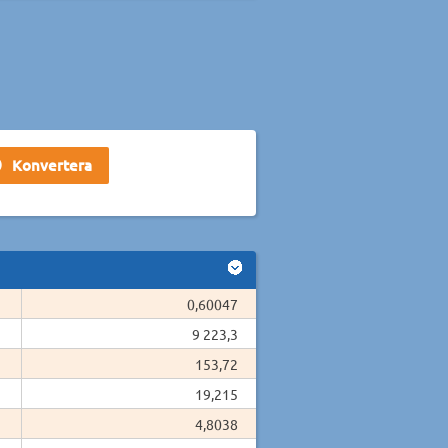
0,60047
9 223,3
153,72
19,215
4,8038