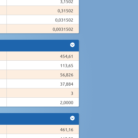
3,1502
0,31502
0,031502
0,0031502
454,61
113,65
56,826
37,884
3
2,0000
461,16