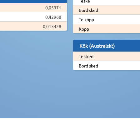
Teske
0,05371
Bord sked
0,42968
Te kopp
0,013428
Kopp
Kök (Australskt)
Te sked
Bord sked