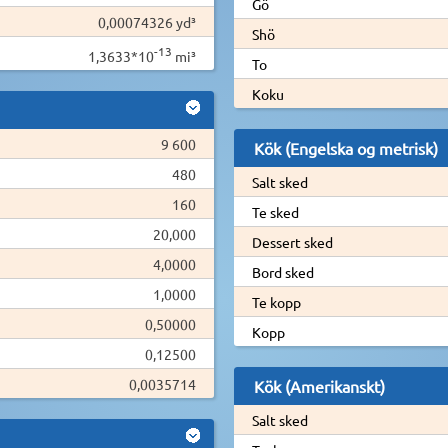
Gö
0,00074326 yd³
Shö
-13
1,3633*10
mi³
To
Koku
9 600
Kök (Engelska og metrisk)
480
Salt sked
160
Te sked
20,000
Dessert sked
4,0000
Bord sked
1,0000
Te kopp
0,50000
Kopp
0,12500
0,0035714
Kök (Amerikanskt)
Salt sked