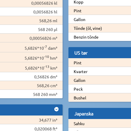
Kopp
0,00056826 kl
Pint
0,0056826 hl
Gallon
568,26 ml
Tönde (öl, vine)
568 260 µl
Benzin tönde
0,00056826 m³
-7
5,6826*10
dam³
US tør
-10
5,6826*10
hm³
Pint
-13
5,6826*10
km³
Kvarter
0,56826 dm³
Gallon
568,26 cm³
Peck
568 260 mm³
Bushel
Japanska
34,677 in³
Sahku
0,020068 ft³