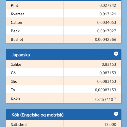
Pint
0,027242
Kvarter
0,013621
Gallon
0,0034053
Peck
0,0017027
Bushel
0,00042566
Japanska
Sahku
0,83153
Gö
0,083153
Shö
0,0083153
To
0,00083153
-5
Koku
8,3153*10
Kök (Engelska og metrisk)
Salt sked
12,000