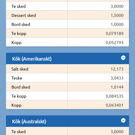
Te sked
3,0000
Dessert sked
1,5000
Bord sked
1,0000
Te kopp
0,079189
Kopp
0,052793
Kök (Amerikanskt)
Salt sked
12,173
Teske
3,0433
Bord sked
1,0144
Te kopp
0,084535
Kopp
0,063401
Kök (Australskt)
Te sked
3,0000