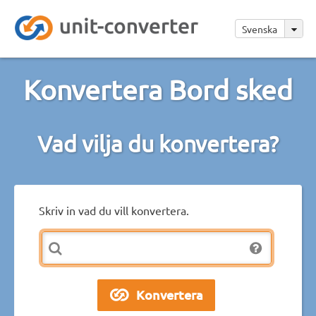
Svenska
Konvertera Bord sked
Vad vilja du konvertera?
Skriv in vad du vill konvertera.