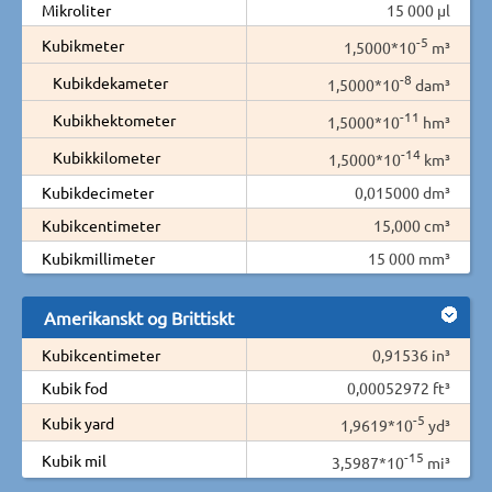
Mikroliter
15 000 µl
-5
Kubikmeter
1,5000*10
m³
-8
Kubikdekameter
1,5000*10
dam³
-11
Kubikhektometer
1,5000*10
hm³
-14
Kubikkilometer
1,5000*10
km³
Kubikdecimeter
0,015000 dm³
Kubikcentimeter
15,000 cm³
Kubikmillimeter
15 000 mm³
Amerikanskt og Brittiskt
Kubikcentimeter
0,91536 in³
Kubik fod
0,00052972 ft³
-5
Kubik yard
1,9619*10
yd³
-15
Kubik mil
3,5987*10
mi³