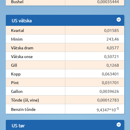
Bushel
0,00035444
US vätska
Kvartal
0,01585
Minim
243,46
Vätska dram
4,0577
Vätska unse
0,50721
Gill
0,1268
Kopp
0,063401
Pint
0,031701
Gallon
0,0039626
Tönde (öl, vine)
0,00012783
-5
Benzin tönde
9,4347*10
US tør