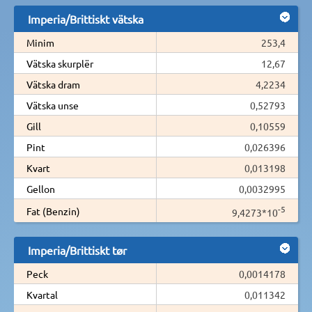
Imperia/Brittiskt vätska
Minim
253,4
Vätska skurplër
12,67
Vätska dram
4,2234
Vätska unse
0,52793
Gill
0,10559
Pint
0,026396
Kvart
0,013198
Gellon
0,0032995
-5
Fat (Benzin)
9,4273*10
Imperia/Brittiskt tør
Peck
0,0014178
Kvartal
0,011342