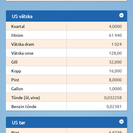
US vätska
Kvartal
4,0000
Minim
61 440
Vätska dram
1 024
Vätska unse
128,00
Gill
32,000
Kopp
16,000
Pint
8,0000
Gallon
1,0000
Tönde (öl, vine)
0,032258
Benzin tönde
0,02381
US tør
Pint
6,8749