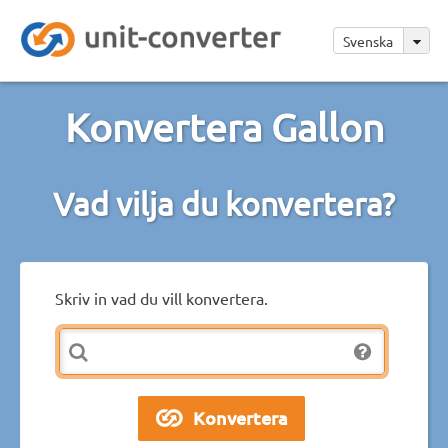
Svenska
Konvertera Gallon
Vad vilja du konvertera?
Skriv in vad du vill konvertera.