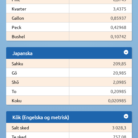
Kvarter
3,4375
Gallon
0,85937
Peck
0,42968
Bushel
0,10742
Japanska
Sahku
209,85
Gö
20,985
Shö
2,0985
To
0,20985
Koku
0,020985
Kök (Engelska og metrisk)
Salt sked
3 028,3
Te sked
757,08