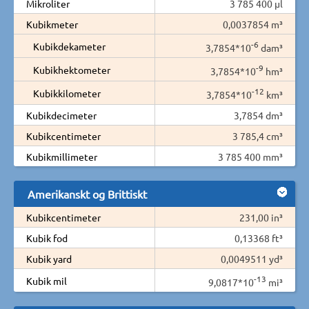
Mikroliter
3 785 400 µl
Kubikmeter
0,0037854 m³
-6
Kubikdekameter
3,7854*10
dam³
-9
Kubikhektometer
3,7854*10
hm³
-12
Kubikkilometer
3,7854*10
km³
Kubikdecimeter
3,7854 dm³
Kubikcentimeter
3 785,4 cm³
Kubikmillimeter
3 785 400 mm³
Amerikanskt og Brittiskt
Kubikcentimeter
231,00 in³
Kubik fod
0,13368 ft³
Kubik yard
0,0049511 yd³
-13
Kubik mil
9,0817*10
mi³