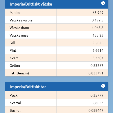
Imperia/Brittiskt vätska
Minim
63 949
Vätska skurplër
3 197,5
Vätska dram
1 065,8
Vätska unse
133,23
Gill
26,646
Pint
6,6614
Kvart
3,3307
Gellon
0,83267
Fat (Benzin)
0,023791
Imperia/Brittiskt tør
Peck
0,35779
Kvartal
2,8623
Bushel
0,089447