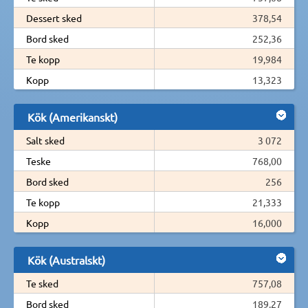
Dessert sked
378,54
Bord sked
252,36
Te kopp
19,984
Kopp
13,323
Kök (Amerikanskt)
Salt sked
3 072
Teske
768,00
Bord sked
256
Te kopp
21,333
Kopp
16,000
Kök (Australskt)
Te sked
757,08
Bord sked
189,27