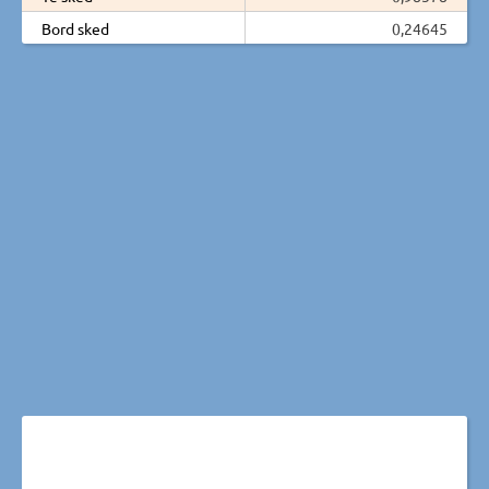
Bord sked
0,24645