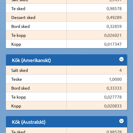
Te sked
0,98578
Dessert sked
0,49289
Bord sked
0,32859
Te kopp
0,026021
Kopp
0,017347
Kök (Amerikanskt)
Salt sked
4
Teske
1,0000
Bord sked
0,33333
Te kopp
0,027778
Kopp
0,020833
Kök (Australskt)
Te sked
0,98578