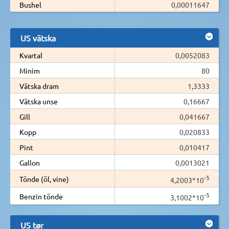
Bushel
0,00011647
US vätska
Kvartal
0,0052083
Minim
80
Vätska dram
1,3333
Vätska unse
0,16667
Gill
0,041667
Kopp
0,020833
Pint
0,010417
Gallon
0,0013021
-5
Tönde (öl, vine)
4,2003*10
-5
Benzin tönde
3,1002*10
US tør