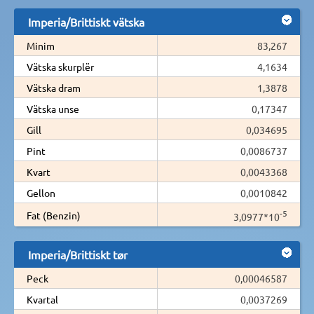
Imperia/Brittiskt vätska
Minim
83,267
Vätska skurplër
4,1634
Vätska dram
1,3878
Vätska unse
0,17347
Gill
0,034695
Pint
0,0086737
Kvart
0,0043368
Gellon
0,0010842
-5
Fat (Benzin)
3,0977*10
Imperia/Brittiskt tør
Peck
0,00046587
Kvartal
0,0037269