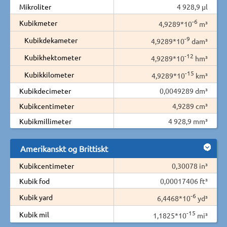
Mikroliter
4 928,9 µl
-6
Kubikmeter
4,9289*10
m³
-9
Kubikdekameter
4,9289*10
dam³
-12
Kubikhektometer
4,9289*10
hm³
-15
Kubikkilometer
4,9289*10
km³
Kubikdecimeter
0,0049289 dm³
Kubikcentimeter
4,9289 cm³
Kubikmillimeter
4 928,9 mm³
Amerikanskt og Brittiskt
Kubikcentimeter
0,30078 in³
Kubik fod
0,00017406 ft³
-6
Kubik yard
6,4468*10
yd³
-15
Kubik mil
1,1825*10
mi³