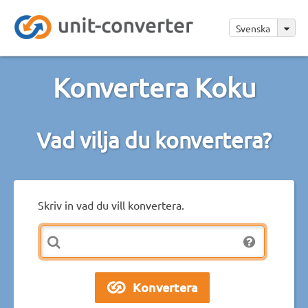
Svenska
Konvertera Koku
Vad vilja du konvertera?
Skriv in vad du vill konvertera.