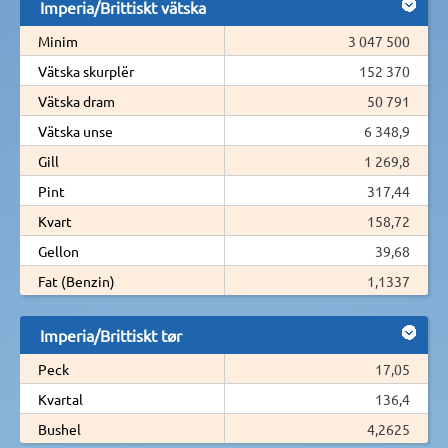
Imperia/Brittiskt vätska
Minim
3 047 500
Vätska skurplër
152 370
Vätska dram
50 791
Vätska unse
6 348,9
Gill
1 269,8
Pint
317,44
Kvart
158,72
Gellon
39,68
Fat (Benzin)
1,1337
Imperia/Brittiskt tør
Peck
17,05
Kvartal
136,4
Bushel
4,2625