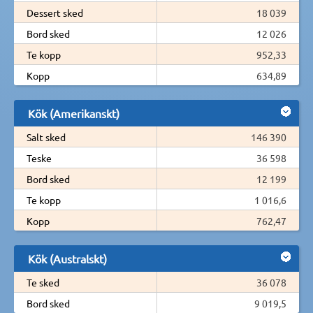
Dessert sked
18 039
Bord sked
12 026
Te kopp
952,33
Kopp
634,89
Kök (Amerikanskt)
Salt sked
146 390
Teske
36 598
Bord sked
12 199
Te kopp
1 016,6
Kopp
762,47
Kök (Australskt)
Te sked
36 078
Bord sked
9 019,5