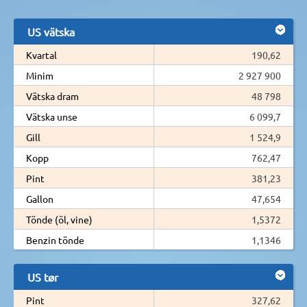
US vätska
Kvartal
190,62
Minim
2 927 900
Vätska dram
48 798
Vätska unse
6 099,7
Gill
1 524,9
Kopp
762,47
Pint
381,23
Gallon
47,654
Tönde (öl, vine)
1,5372
Benzin tönde
1,1346
US tør
Pint
327,62