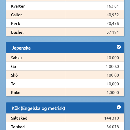
Kvarter
163,81
Gallon
40,952
Peck
20,476
Bushel
5,1191
Japanska
Sahku
10 000
Gö
1 000,0
Shö
100,00
To
10,000
Koku
1,0000
Kök (Engelska og metrisk)
Salt sked
144 310
Te sked
36 078