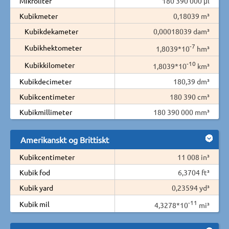
Mikroliter
180 390 000 µl
Kubikmeter
0,18039 m³
Kubikdekameter
0,00018039 dam³
-7
Kubikhektometer
1,8039*10
hm³
-10
Kubikkilometer
1,8039*10
km³
Kubikdecimeter
180,39 dm³
Kubikcentimeter
180 390 cm³
Kubikmillimeter
180 390 000 mm³
Amerikanskt og Brittiskt
Kubikcentimeter
11 008 in³
Kubik fod
6,3704 ft³
Kubik yard
0,23594 yd³
-11
Kubik mil
4,3278*10
mi³