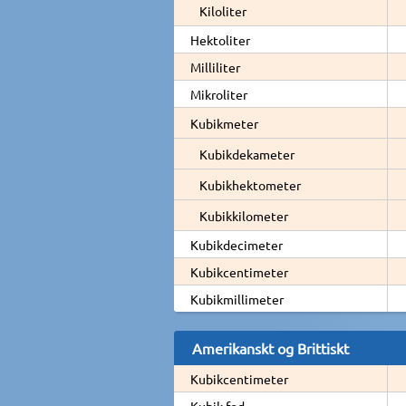
Kiloliter
Hektoliter
Milliliter
Mikroliter
Kubikmeter
Kubikdekameter
Kubikhektometer
Kubikkilometer
Kubikdecimeter
Kubikcentimeter
Kubikmillimeter
Amerikanskt og Brittiskt
Kubikcentimeter
Kubik fod