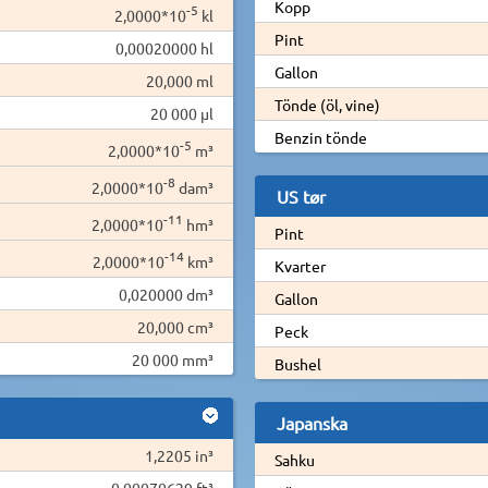
Kopp
-5
2,0000*10
kl
Pint
0,00020000 hl
Gallon
20,000 ml
Tönde (öl, vine)
20 000 µl
Benzin tönde
-5
2,0000*10
m³
-8
2,0000*10
dam³
US tør
-11
2,0000*10
hm³
Pint
-14
2,0000*10
km³
Kvarter
0,020000 dm³
Gallon
20,000 cm³
Peck
20 000 mm³
Bushel
Japanska
1,2205 in³
Sahku
0,00070629 ft³