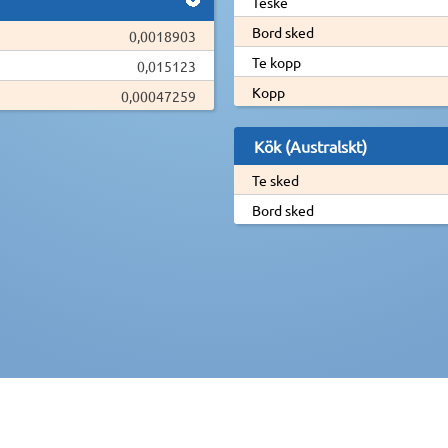
Teske
Bord sked
0,0018903
Te kopp
0,015123
Kopp
0,00047259
Kök (Australskt)
Te sked
Bord sked