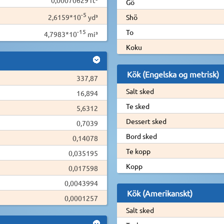
Gö
-5
2,6159*10
yd³
Shö
-15
To
4,7983*10
mi³
Koku
Kök (Engelska og metrisk)
337,87
Salt sked
16,894
Te sked
5,6312
Dessert sked
0,7039
Bord sked
0,14078
Te kopp
0,035195
Kopp
0,017598
0,0043994
Kök (Amerikanskt)
0,0001257
Salt sked