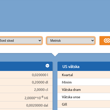
US vätska
0,020000 l
Kvartal
0,20000 dl
Minim
2,0000 cl
Vätska dram
-8
Vätska unse
2,0000*10
Ml
Gill
0,0020000 dal