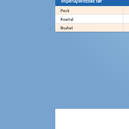
Imperia/Brittiskt tør
Peck
Kvartal
Bushel