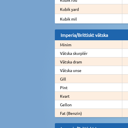
Kubik yard
Kubik mil
Imperia/Brittiskt vätska
Minim
Vätska skurplër
Vätska dram
Vätska unse
Gill
Pint
Kvart
Gellon
Fat (Benzin)