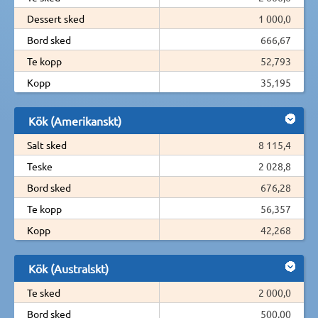
Dessert sked
1 000,0
Bord sked
666,67
Te kopp
52,793
Kopp
35,195
Kök (Amerikanskt)
Salt sked
8 115,4
Teske
2 028,8
Bord sked
676,28
Te kopp
56,357
Kopp
42,268
Kök (Australskt)
Te sked
2 000,0
Bord sked
500,00