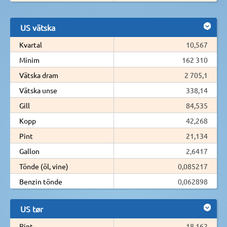
US vätska
Kvartal
10,567
Minim
162 310
Vätska dram
2 705,1
Vätska unse
338,14
Gill
84,535
Kopp
42,268
Pint
21,134
Gallon
2,6417
Tönde (öl, vine)
0,085217
Benzin tönde
0,062898
US tør
Pint
18,162