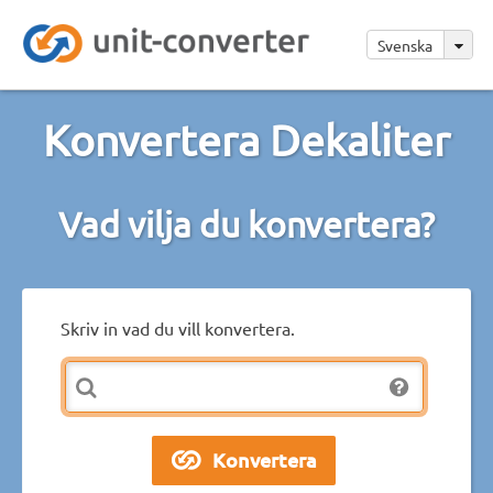
Svenska
Konvertera Dekaliter
Vad vilja du konvertera?
Skriv in vad du vill konvertera.