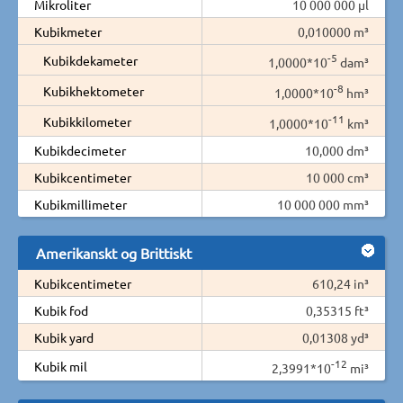
Mikroliter
10 000 000 µl
Kubikmeter
0,010000 m³
-5
Kubikdekameter
1,0000*10
dam³
-8
Kubikhektometer
1,0000*10
hm³
-11
Kubikkilometer
1,0000*10
km³
Kubikdecimeter
10,000 dm³
Kubikcentimeter
10 000 cm³
Kubikmillimeter
10 000 000 mm³
Amerikanskt og Brittiskt
Kubikcentimeter
610,24 in³
Kubik fod
0,35315 ft³
Kubik yard
0,01308 yd³
-12
Kubik mil
2,3991*10
mi³