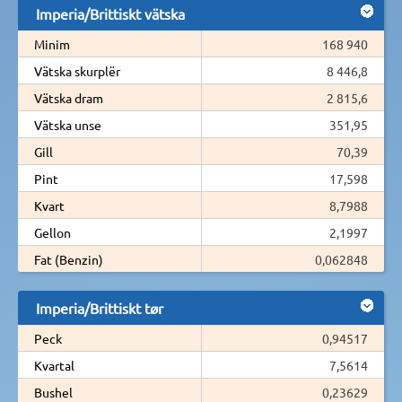
Imperia/Brittiskt vätska
Minim
168 940
Vätska skurplër
8 446,8
Vätska dram
2 815,6
Vätska unse
351,95
Gill
70,39
Pint
17,598
Kvart
8,7988
Gellon
2,1997
Fat (Benzin)
0,062848
Imperia/Brittiskt tør
Peck
0,94517
Kvartal
7,5614
Bushel
0,23629