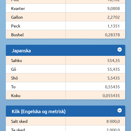
Kvarter
9,0808
Gallon
2,2702
Peck
1,1351
Bushel
0,28378
Japanska
Sahku
554,35
Gö
55,435
Shö
5,5435
To
0,55435
Koku
0,055435
Kök (Engelska og metrisk)
Salt sked
8 000,0
Te sked
2 000,0