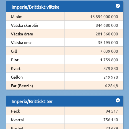
Imperia/Brittiskt vätska
Minim
16 894 000 000
Vätska skurplër
844 680 000
Vätska dram
281 560 000
Vätska unse
35 195 000
Gill
7 039 000
Pint
1 759 800
Kvart
879 880
Gellon
219 970
Fat (Benzin)
6 284,8
Imperia/Brittiskt tør
Peck
94 517
Kvartal
756 140
Bushel
23 629