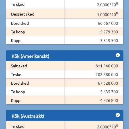
8
Te sked
2,0000*10
8
Dessert sked
1,0000*10
Bord sked
66 667 000
Te kopp
5 279 300
Kopp
3 519 500
Kök (Amerikanskt)
Salt sked
811 540 000
Teske
202 880 000
Bord sked
67 628 000
Te kopp
5 635 700
Kopp
4 226 800
Kök (Australskt)
8
Te sked
2,0000*10