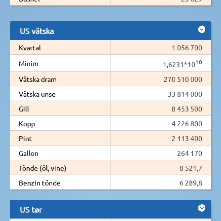
US vätska
Kvartal
1 056 700
10
Minim
1,6231*10
Vätska dram
270 510 000
Vätska unse
33 814 000
Gill
8 453 500
Kopp
4 226 800
Pint
2 113 400
Gallon
264 170
Tönde (öl, vine)
8 521,7
Benzin tönde
6 289,8
US tør