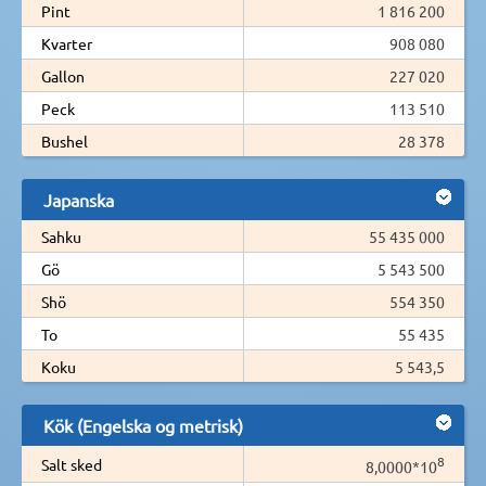
Pint
1 816 200
Kvarter
908 080
Gallon
227 020
Peck
113 510
Bushel
28 378
Japanska
Sahku
55 435 000
Gö
5 543 500
Shö
554 350
To
55 435
Koku
5 543,5
Kök (Engelska og metrisk)
8
Salt sked
8,0000*10