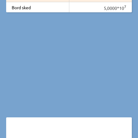
7
Bord sked
5,0000*10