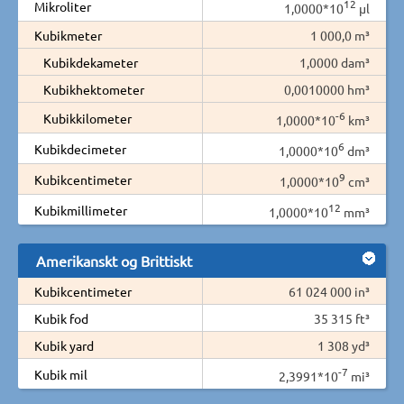
12
Mikroliter
1,0000*10
µl
Kubikmeter
1 000,0 m³
Kubikdekameter
1,0000 dam³
Kubikhektometer
0,0010000 hm³
-6
Kubikkilometer
1,0000*10
km³
6
Kubikdecimeter
1,0000*10
dm³
9
Kubikcentimeter
1,0000*10
cm³
12
Kubikmillimeter
1,0000*10
mm³
Amerikanskt og Brittiskt
Kubikcentimeter
61 024 000 in³
Kubik fod
35 315 ft³
Kubik yard
1 308 yd³
-7
Kubik mil
2,3991*10
mi³