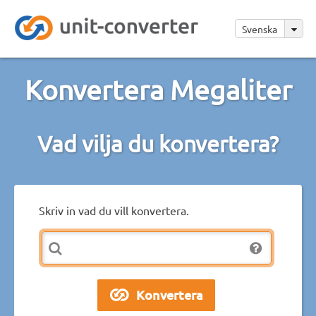
Svenska
Konvertera Megaliter
Vad vilja du konvertera?
Skriv in vad du vill konvertera.