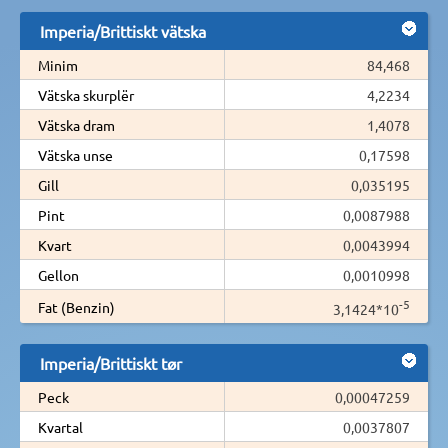
Imperia/Brittiskt vätska
Minim
84,468
Vätska skurplër
4,2234
Vätska dram
1,4078
Vätska unse
0,17598
Gill
0,035195
Pint
0,0087988
Kvart
0,0043994
Gellon
0,0010998
-5
Fat (Benzin)
3,1424*10
Imperia/Brittiskt tør
Peck
0,00047259
Kvartal
0,0037807