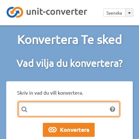
Svenska
Konvertera Te sked
Vad vilja du konvertera?
Skriv in vad du vill konvertera.