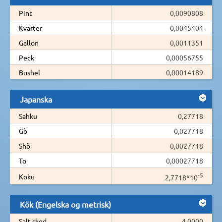
Pint
0,0090808
Kvarter
0,0045404
Gallon
0,0011351
Peck
0,00056755
Bushel
0,00014189
Japanska
Sahku
0,27718
Gö
0,027718
Shö
0,0027718
To
0,00027718
-5
Koku
2,7718*10
Kök (Engelska og metrisk)
Salt sked
4,0000