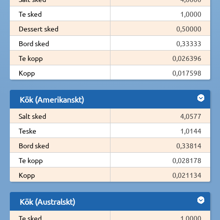
Te sked
1,0000
Dessert sked
0,50000
Bord sked
0,33333
Te kopp
0,026396
Kopp
0,017598
Kök (Amerikanskt)
Salt sked
4,0577
Teske
1,0144
Bord sked
0,33814
Te kopp
0,028178
Kopp
0,021134
Kök (Australskt)
Te sked
1,0000