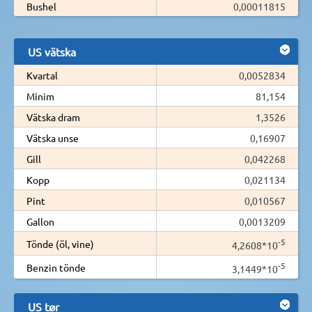
Bushel
0,00011815
US vätska
Kvartal
0,0052834
Minim
81,154
Vätska dram
1,3526
Vätska unse
0,16907
Gill
0,042268
Kopp
0,021134
Pint
0,010567
Gallon
0,0013209
-5
Tönde (öl, vine)
4,2608*10
-5
Benzin tönde
3,1449*10
US tør