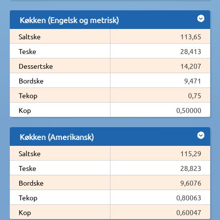
Køkken (Engelsk og metrisk)
Saltske
113,65
Teske
28,413
Dessertske
14,207
Bordske
9,471
Tekop
0,75
Kop
0,50000
Køkken (Amerikansk)
Saltske
115,29
Teske
28,823
Bordske
9,6076
Tekop
0,80063
Kop
0,60047