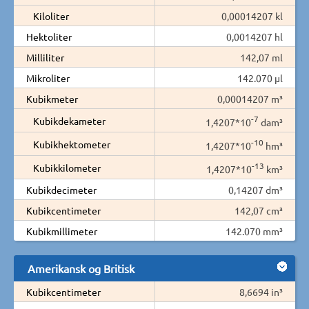
Kiloliter
0,00014207 kl
Hektoliter
0,0014207 hl
Milliliter
142,07 ml
Mikroliter
142.070 µl
Kubikmeter
0,00014207 m³
-7
Kubikdekameter
1,4207*10
dam³
-10
Kubikhektometer
1,4207*10
hm³
-13
Kubikkilometer
1,4207*10
km³
Kubikdecimeter
0,14207 dm³
Kubikcentimeter
142,07 cm³
Kubikmillimeter
142.070 mm³
Amerikansk og Britisk
Kubikcentimeter
8,6694 in³