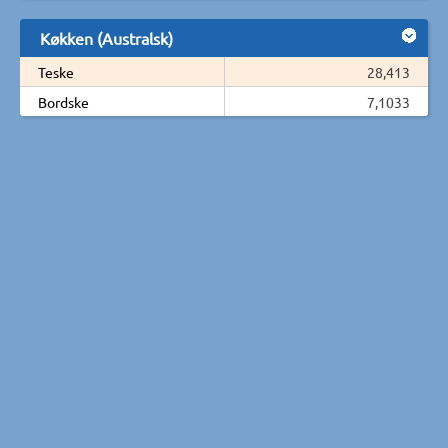
Køkken (Australsk)
Teske
28,413
Bordske
7,1033