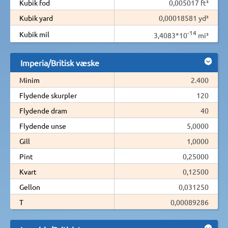
Kubik fod
0,005017 ft³
Kubik yard
0,00018581 yd³
-14
Kubik mil
3,4083*10
mi³
Imperia/Britisk væske
Minim
2.400
Flydende skurpler
120
Flydende dram
40
Flydende unse
5,0000
Gill
1,0000
Pint
0,25000
Kvart
0,12500
Gellon
0,031250
T
0,00089286