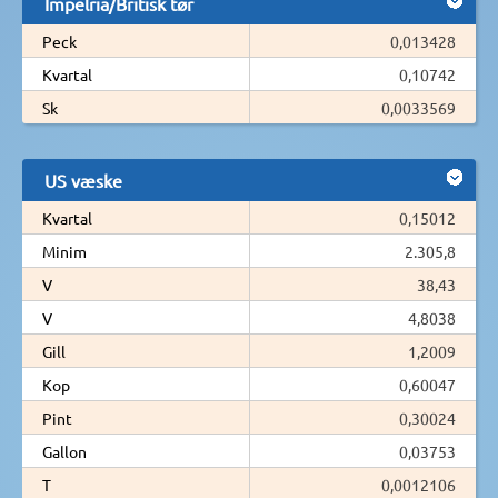
Impelria/Britisk tør
Peck
0,013428
Kvartal
0,10742
Sk
0,0033569
US væske
Kvartal
0,15012
Minim
2.305,8
V
38,43
V
4,8038
Gill
1,2009
Kop
0,60047
Pint
0,30024
Gallon
0,03753
T
0,0012106