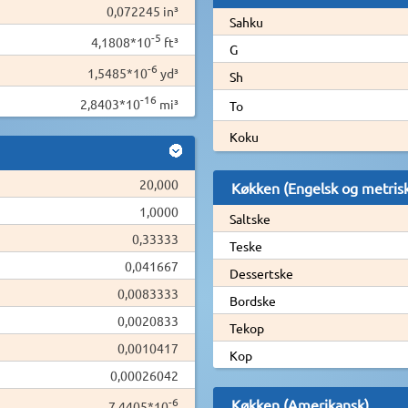
0,072245 in³
Sahku
-5
4,1808*10
ft³
G
-6
1,5485*10
yd³
Sh
-16
2,8403*10
mi³
To
Koku
20,000
Køkken (Engelsk og metris
1,0000
Saltske
0,33333
Teske
0,041667
Dessertske
0,0083333
Bordske
0,0020833
Tekop
0,0010417
Kop
0,00026042
-6
Køkken (Amerikansk)
7,4405*10