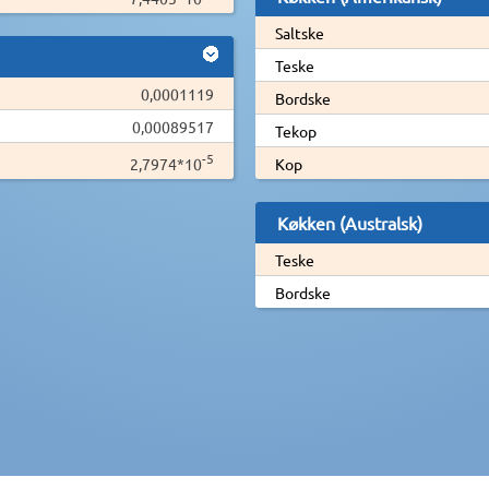
Saltske
Teske
0,0001119
Bordske
0,00089517
Tekop
-5
2,7974*10
Kop
Køkken (Australsk)
Teske
Bordske