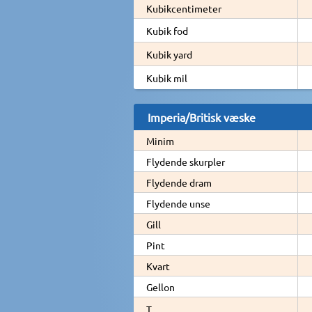
Kubikcentimeter
Kubik fod
Kubik yard
Kubik mil
Imperia/Britisk væske
Minim
Flydende skurpler
Flydende dram
Flydende unse
Gill
Pint
Kvart
Gellon
T