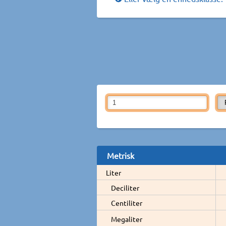
Metrisk
Liter
Deciliter
Centiliter
Megaliter