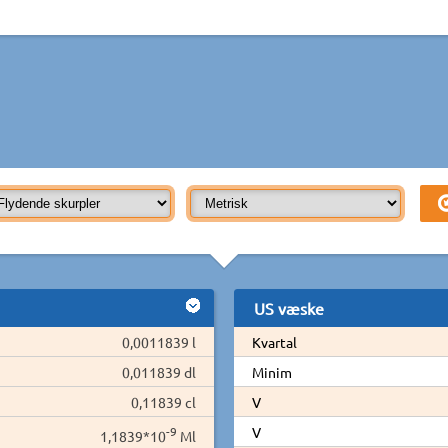
US væske
0,0011839 l
Kvartal
0,011839 dl
Minim
0,11839 cl
V
-9
V
1,1839*10
Ml