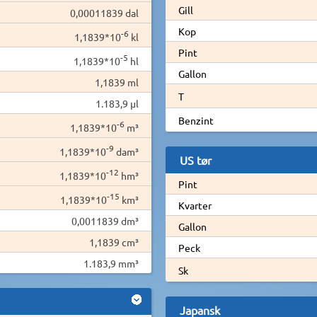
Gill
0,00011839 dal
Kop
-6
1,1839*10
kl
Pint
-5
1,1839*10
hl
Gallon
1,1839 ml
T
1.183,9 µl
Benzint
-6
1,1839*10
m³
-9
1,1839*10
dam³
US tør
-12
1,1839*10
hm³
Pint
-15
1,1839*10
km³
Kvarter
0,0011839 dm³
Gallon
1,1839 cm³
Peck
1.183,9 mm³
Sk
Japansk