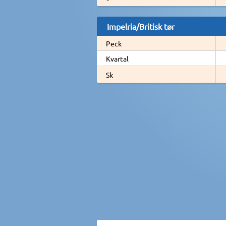
Impelria/Britisk tør
Peck
Kvartal
Sk