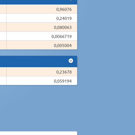
0,96076
0,24019
0,080063
0,0066719
0,005004
0,23678
0,059194