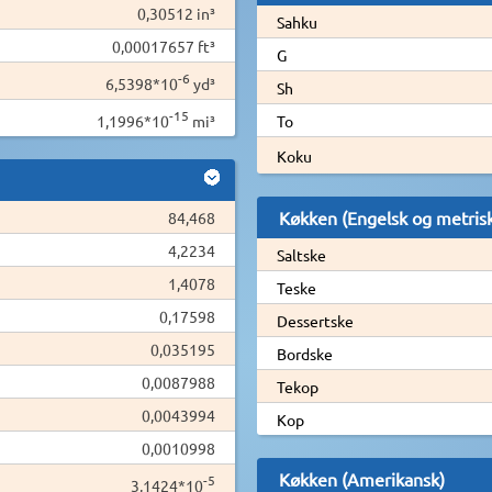
0,30512 in³
Sahku
0,00017657 ft³
G
-6
6,5398*10
yd³
Sh
-15
1,1996*10
mi³
To
Koku
Køkken (Engelsk og metris
84,468
4,2234
Saltske
1,4078
Teske
0,17598
Dessertske
0,035195
Bordske
0,0087988
Tekop
0,0043994
Kop
0,0010998
Køkken (Amerikansk)
-5
3,1424*10