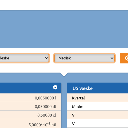
US væske
0,0050000 l
Kvartal
0,050000 dl
Minim
0,50000 cl
V
-9
V
5,0000*10
Ml