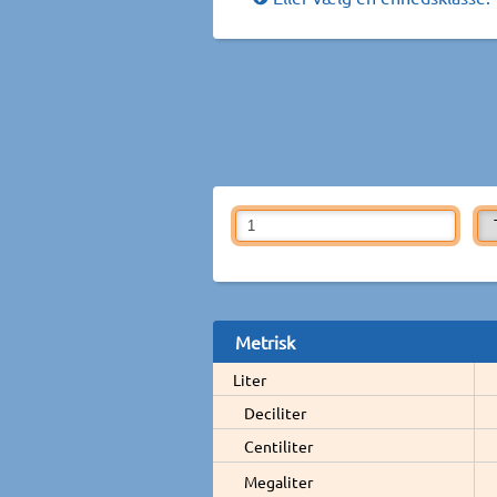
Metrisk
Liter
Deciliter
Centiliter
Megaliter