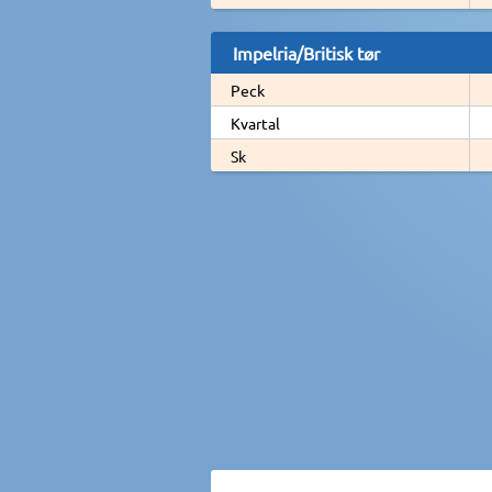
Impelria/Britisk tør
Peck
Kvartal
Sk