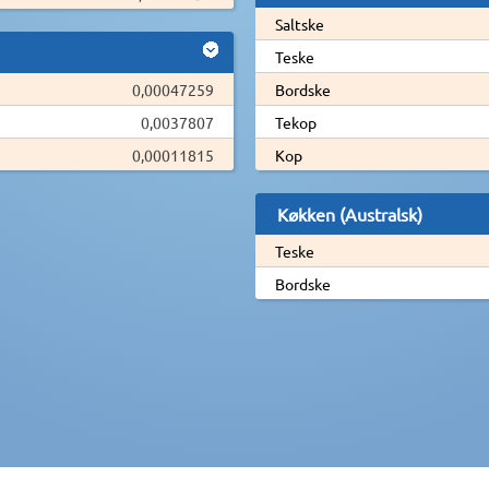
Saltske
Teske
0,00047259
Bordske
0,0037807
Tekop
0,00011815
Kop
Køkken (Australsk)
Teske
Bordske