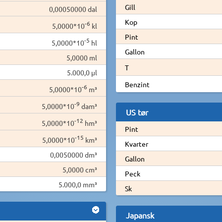
Gill
0,00050000 dal
Kop
-6
5,0000*10
kl
Pint
-5
5,0000*10
hl
Gallon
5,0000 ml
T
5.000,0 µl
Benzint
-6
5,0000*10
m³
-9
5,0000*10
dam³
US tør
-12
5,0000*10
hm³
Pint
-15
5,0000*10
km³
Kvarter
0,0050000 dm³
Gallon
5,0000 cm³
Peck
5.000,0 mm³
Sk
Japansk