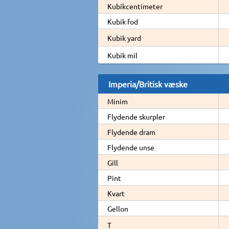
Kubikcentimeter
Kubik fod
Kubik yard
Kubik mil
Imperia/Britisk væske
Minim
Flydende skurpler
Flydende dram
Flydende unse
Gill
Pint
Kvart
Gellon
T