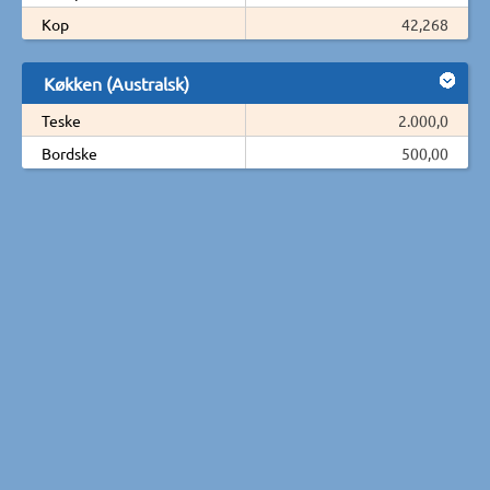
Kop
42,268
Køkken (Australsk)
Teske
2.000,0
Bordske
500,00