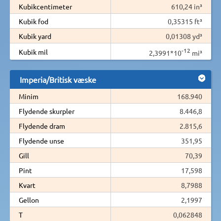
Kubikcentimeter
610,24 in³
Kubik fod
0,35315 ft³
Kubik yard
0,01308 yd³
-12
Kubik mil
2,3991*10
mi³
Imperia/Britisk væske
Minim
168.940
Flydende skurpler
8.446,8
Flydende dram
2.815,6
Flydende unse
351,95
Gill
70,39
Pint
17,598
Kvart
8,7988
Gellon
2,1997
T
0,062848