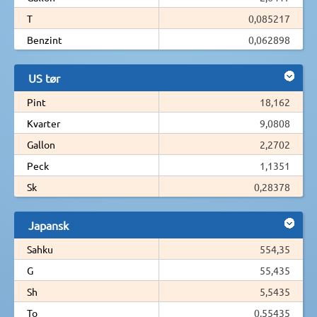
T
0,085217
Benzint
0,062898
US tør
Pint
18,162
Kvarter
9,0808
Gallon
2,2702
Peck
1,1351
Sk
0,28378
Japansk
Sahku
554,35
G
55,435
Sh
5,5435
To
0,55435