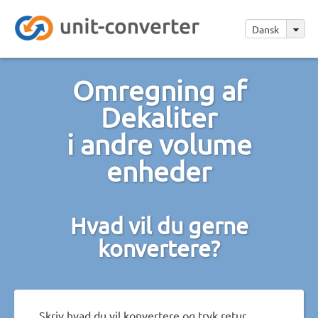
Dansk
Omregning af
Dekaliter
i andre volume
enheder
Hvad vil du gerne
konvertere?
Skriv hvad du vil konvertere og tryk retur.