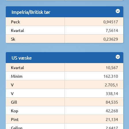
Impelria/Britisk tør
Peck
0,94517
Kvartal
7,5614
Sk
0,23629
US væske
Kvartal
10,567
Minim
162.310
V
2.705,1
V
338,14
Gill
84,535
Kop
42,268
Pint
21,134
Gallon
2,6417