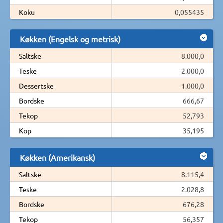
Koku
0,055435
Køkken (Engelsk og metrisk)
Saltske
8.000,0
Teske
2.000,0
Dessertske
1.000,0
Bordske
666,67
Tekop
52,793
Kop
35,195
Køkken (Amerikansk)
Saltske
8.115,4
Teske
2.028,8
Bordske
676,28
Tekop
56,357