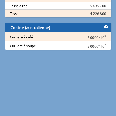
Tasse à thé
5 635 700
Tasse
4 226 800
Cuisine (australienne)
8
Cuillère à café
2,0000*10
7
Cuillère à soupe
5,0000*10