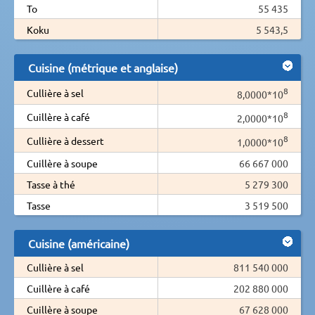
To
55 435
Koku
5 543,5
Cuisine (métrique et anglaise)
8
Cullière à sel
8,0000*10
8
Cuillère à café
2,0000*10
8
Cullière à dessert
1,0000*10
Cuillère à soupe
66 667 000
Tasse à thé
5 279 300
Tasse
3 519 500
Cuisine (américaine)
Cullière à sel
811 540 000
Cuillère à café
202 880 000
Cuillère à soupe
67 628 000