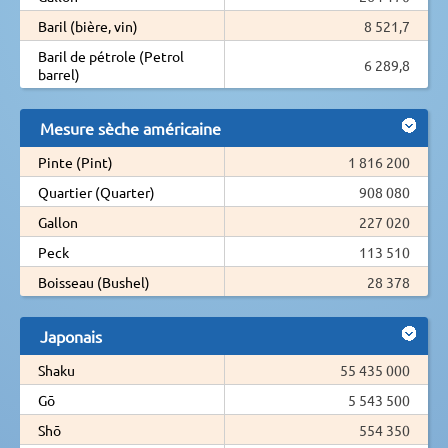
Baril (bière, vin)
8 521,7
Baril de pétrole (Petrol
6 289,8
barrel)
Mesure sèche américaine
Pinte (Pint)
1 816 200
Quartier (Quarter)
908 080
Gallon
227 020
Peck
113 510
Boisseau (Bushel)
28 378
Japonais
Shaku
55 435 000
Gō
5 543 500
Shō
554 350