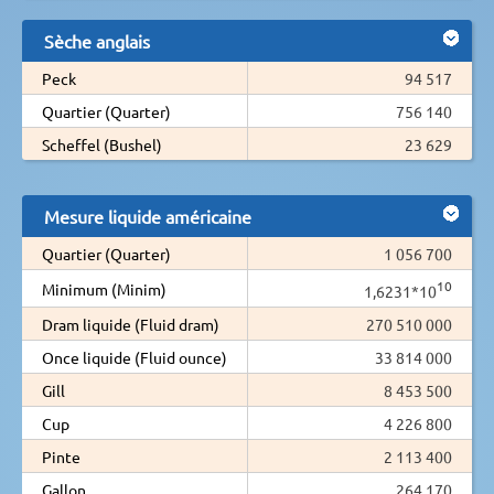
Sèche anglais
Peck
94 517
Quartier (Quarter)
756 140
Scheffel (Bushel)
23 629
Mesure liquide américaine
Quartier (Quarter)
1 056 700
10
Minimum (Minim)
1,6231*10
Dram liquide (Fluid dram)
270 510 000
Once liquide (Fluid ounce)
33 814 000
Gill
8 453 500
Cup
4 226 800
Pinte
2 113 400
Gallon
264 170