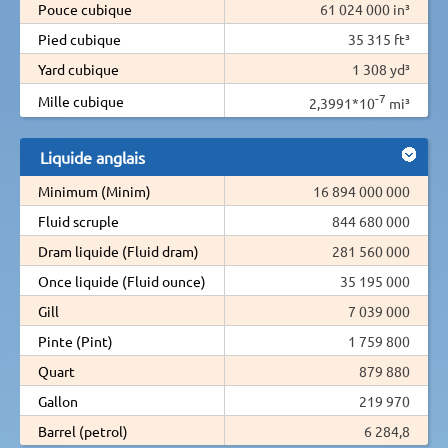
Pouce cubique
61 024 000 in³
Pied cubique
35 315 ft³
Yard cubique
1 308 yd³
-7
Mille cubique
2,3991*10
mi³
Liquide anglais
Minimum (Minim)
16 894 000 000
Fluid scruple
844 680 000
Dram liquide (Fluid dram)
281 560 000
Once liquide (Fluid ounce)
35 195 000
Gill
7 039 000
Pinte (Pint)
1 759 800
Quart
879 880
Gallon
219 970
Barrel (petrol)
6 284,8