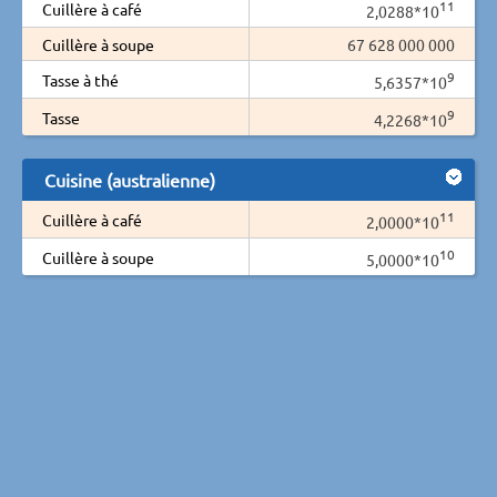
11
Cuillère à café
2,0288*10
Cuillère à soupe
67 628 000 000
9
Tasse à thé
5,6357*10
9
Tasse
4,2268*10
Cuisine (australienne)
11
Cuillère à café
2,0000*10
10
Cuillère à soupe
5,0000*10