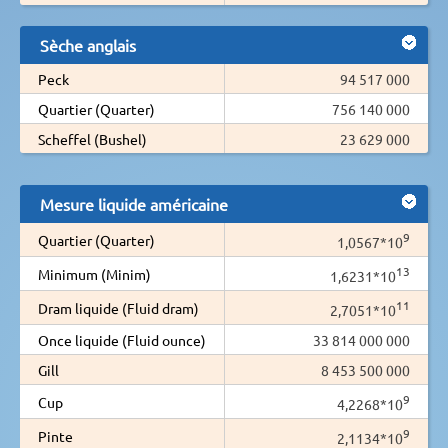
Sèche anglais
Peck
94 517 000
Quartier (Quarter)
756 140 000
Scheffel (Bushel)
23 629 000
Mesure liquide américaine
9
Quartier (Quarter)
1,0567*10
13
Minimum (Minim)
1,6231*10
11
Dram liquide (Fluid dram)
2,7051*10
Once liquide (Fluid ounce)
33 814 000 000
Gill
8 453 500 000
9
Cup
4,2268*10
9
Pinte
2,1134*10