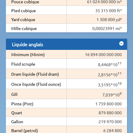
Pouce cubique
61 024 000 000 in³
Pied cubique
35 315 000 ft³
Yard cubique
1 308 000 yd³
Mille cubique
0,00023991 mi³
Liquide anglais
Minimum (Minim)
16 894 000 000 000
11
Fluid scruple
8,4468*10
11
Dram liquide (Fluid dram)
2,8156*10
10
Once liquide (Fluid ounce)
3,5195*10
9
Gill
7,039*10
Pinte (Pint)
1 759 800 000
Quart
879 880 000
Gallon
219 970 000
Barrel (petrol)
6 284 800