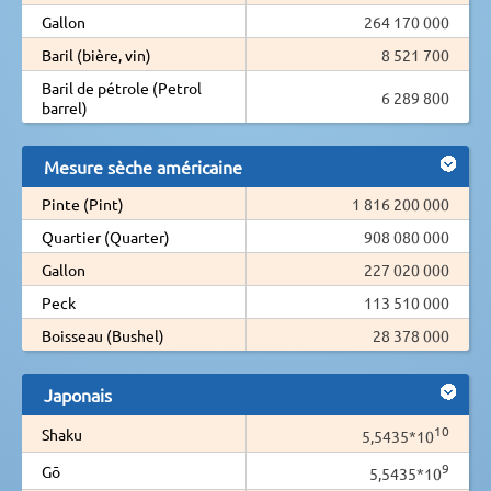
Gallon
264 170 000
Baril (bière, vin)
8 521 700
Baril de pétrole (Petrol
6 289 800
barrel)
Mesure sèche américaine
Pinte (Pint)
1 816 200 000
Quartier (Quarter)
908 080 000
Gallon
227 020 000
Peck
113 510 000
Boisseau (Bushel)
28 378 000
Japonais
10
Shaku
5,5435*10
9
Gō
5,5435*10