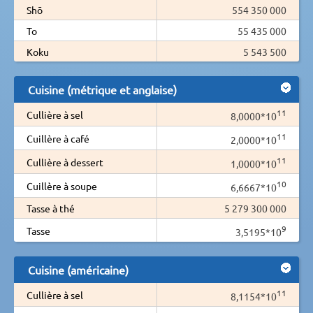
Shō
554 350 000
To
55 435 000
Koku
5 543 500
Cuisine (métrique et anglaise)
11
Cullière à sel
8,0000*10
11
Cuillère à café
2,0000*10
11
Cullière à dessert
1,0000*10
10
Cuillère à soupe
6,6667*10
Tasse à thé
5 279 300 000
9
Tasse
3,5195*10
Cuisine (américaine)
11
Cullière à sel
8,1154*10