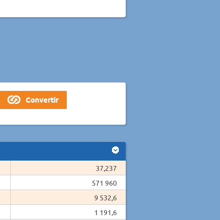
37,237
571 960
9 532,6
1 191,6