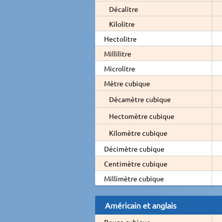
Décalitre
Kilolitre
Hectolitre
Millilitre
Microlitre
Mètre cubique
Décamètre cubique
Hectomètre cubique
Kilomètre cubique
Décimètre cubique
Centimètre cubique
Millimètre cubique
Américain et anglais
Pouce cubique