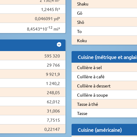
Shaku
1,2445 ft³
Gō
0,046091 yd³
Shō
-12
8,4543*10
mi³
To
Koku
595 320
Cuisine (métrique et anglai
29 766
Cullière à sel
9 921,9
Cuillère à café
1 240,2
Cullière à dessert
248,05
Cuillère à soupe
62,012
Tasse à thé
31,006
Tasse
7,7515
0,22147
Cuisine (américaine)