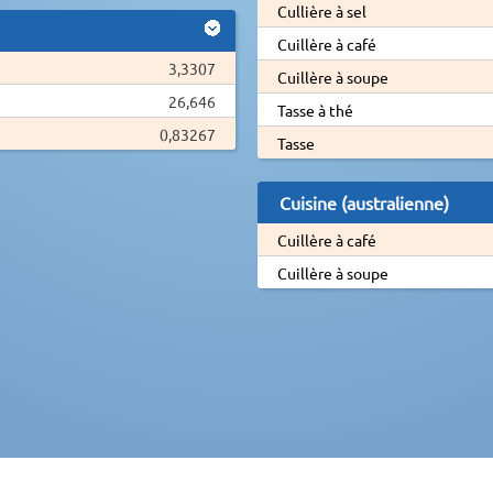
Cullière à sel
Cuillère à café
3,3307
Cuillère à soupe
26,646
Tasse à thé
0,83267
Tasse
Cuisine (australienne)
Cuillère à café
Cuillère à soupe