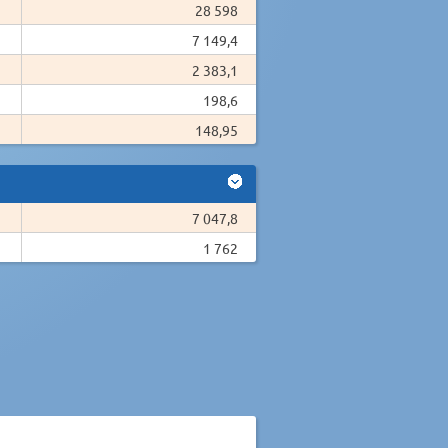
28 598
7 149,4
2 383,1
198,6
148,95
7 047,8
1 762