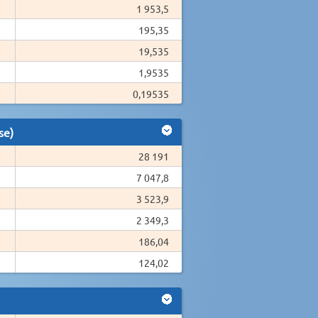
1 953,5
195,35
19,535
1,9535
0,19535
se)
28 191
7 047,8
3 523,9
2 349,3
186,04
124,02