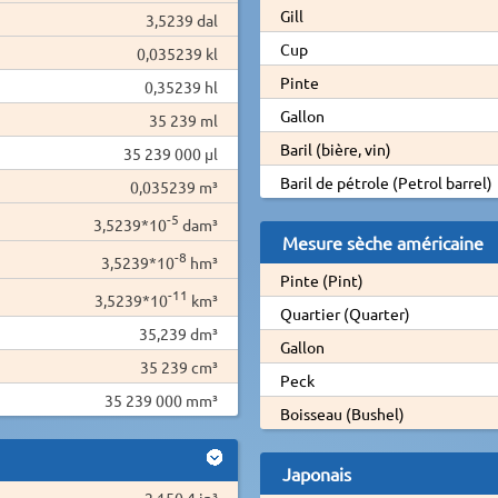
Gill
3,5239 dal
Cup
0,035239 kl
Pinte
0,35239 hl
Gallon
35 239 ml
Baril (bière, vin)
35 239 000 µl
Baril de pétrole (Petrol barrel)
0,035239 m³
-5
3,5239*10
dam³
Mesure sèche américaine
-8
3,5239*10
hm³
Pinte (Pint)
-11
3,5239*10
km³
Quartier (Quarter)
35,239 dm³
Gallon
35 239 cm³
Peck
35 239 000 mm³
Boisseau (Bushel)
Japonais
2 150,4 in³