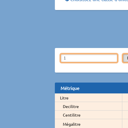
Métrique
Litre
Decilitre
Centilitre
Mégalitre