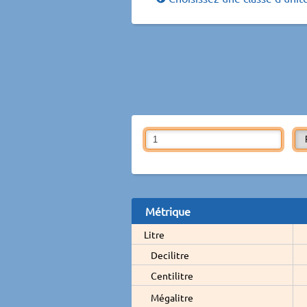
Métrique
Litre
Decilitre
Centilitre
Mégalitre