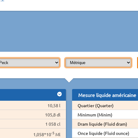
Mesure liquide américaine
10,58 l
Quartier (Quarter)
105,8 dl
Minimum (Minim)
1 058 cl
Dram liquide (Fluid dram)
-5
Once liquide (Fluid ounce)
1,058*10
Ml