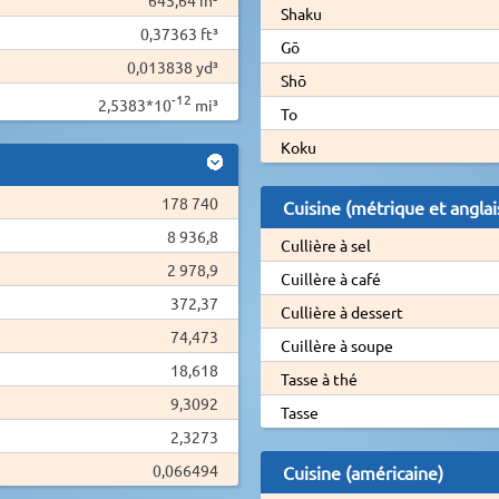
Shaku
0,37363 ft³
Gō
0,013838 yd³
Shō
-12
2,5383*10
mi³
To
Koku
178 740
Cuisine (métrique et anglai
8 936,8
Cullière à sel
2 978,9
Cuillère à café
372,37
Cullière à dessert
74,473
Cuillère à soupe
18,618
Tasse à thé
9,3092
Tasse
2,3273
0,066494
Cuisine (américaine)