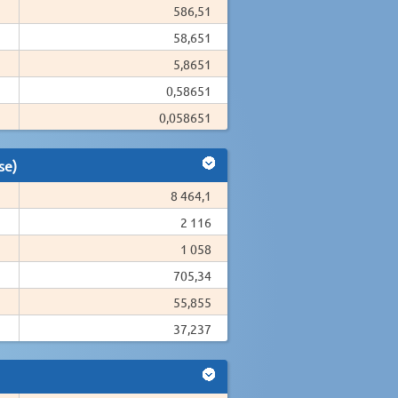
586,51
58,651
5,8651
0,58651
0,058651
se)
8 464,1
2 116
1 058
705,34
55,855
37,237