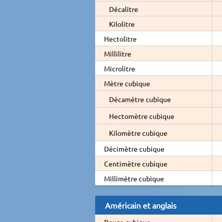
Décalitre
Kilolitre
Hectolitre
Millilitre
Microlitre
Mètre cubique
Décamètre cubique
Hectomètre cubique
Kilomètre cubique
Décimètre cubique
Centimètre cubique
Millimètre cubique
Américain et anglais
Pouce cubique