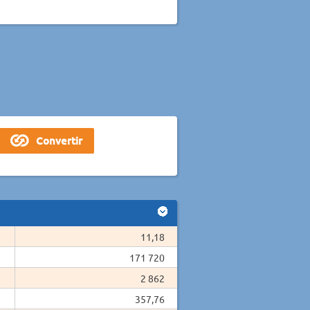
11,18
171 720
2 862
357,76