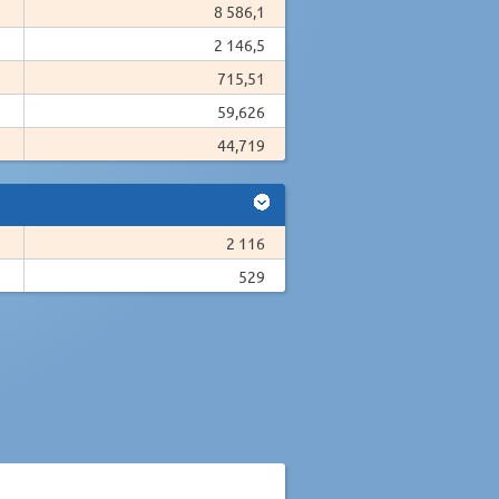
8 586,1
2 146,5
715,51
59,626
44,719
2 116
529