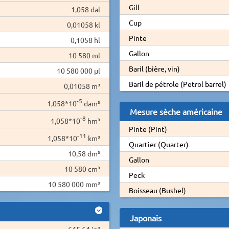
Gill
1,058 dal
Cup
0,01058 kl
Pinte
0,1058 hl
Gallon
10 580 ml
Baril (bière, vin)
10 580 000 µl
Baril de pétrole (Petrol barrel)
0,01058 m³
-5
1,058*10
dam³
Mesure sèche américaine
-8
1,058*10
hm³
Pinte (Pint)
-11
1,058*10
km³
Quartier (Quarter)
10,58 dm³
Gallon
10 580 cm³
Peck
10 580 000 mm³
Boisseau (Bushel)
Japonais
645,64 in³