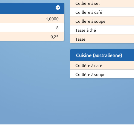
Cullière à sel
Cuillère à café
1,0000
Cuillère à soupe
8
Tasse à thé
0,25
Tasse
Cuisine (australienne)
Cuillère à café
Cuillère à soupe