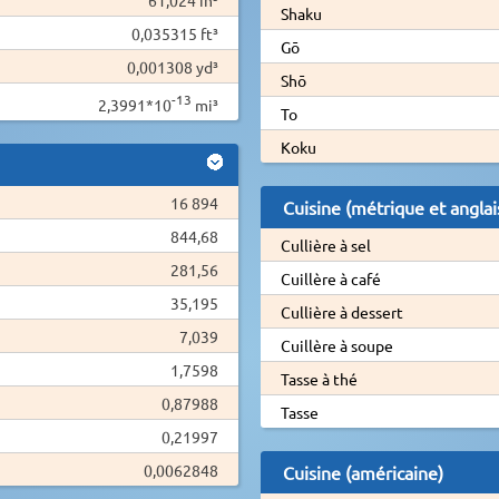
Shaku
0,035315 ft³
Gō
0,001308 yd³
Shō
-13
2,3991*10
mi³
To
Koku
16 894
Cuisine (métrique et anglai
844,68
Cullière à sel
281,56
Cuillère à café
35,195
Cullière à dessert
7,039
Cuillère à soupe
1,7598
Tasse à thé
0,87988
Tasse
0,21997
0,0062848
Cuisine (américaine)