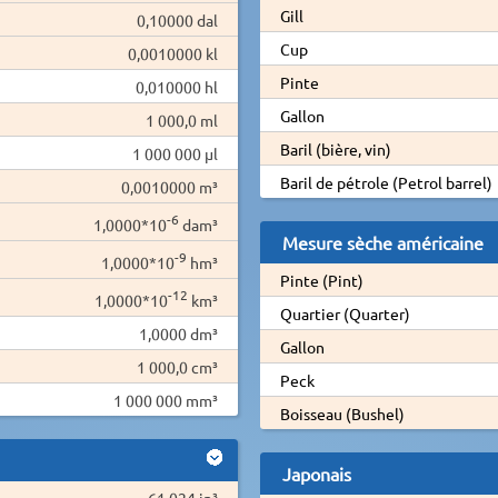
Gill
0,10000 dal
Cup
0,0010000 kl
Pinte
0,010000 hl
Gallon
1 000,0 ml
Baril (bière, vin)
1 000 000 µl
Baril de pétrole (Petrol barrel)
0,0010000 m³
-6
1,0000*10
dam³
Mesure sèche américaine
-9
1,0000*10
hm³
Pinte (Pint)
-12
1,0000*10
km³
Quartier (Quarter)
1,0000 dm³
Gallon
1 000,0 cm³
Peck
1 000 000 mm³
Boisseau (Bushel)
Japonais
61,024 in³