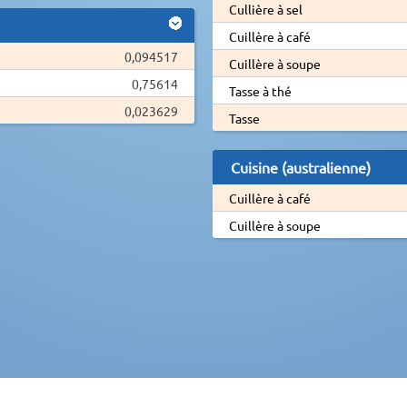
Cullière à sel
Cuillère à café
0,094517
Cuillère à soupe
0,75614
Tasse à thé
0,023629
Tasse
Cuisine (australienne)
Cuillère à café
Cuillère à soupe