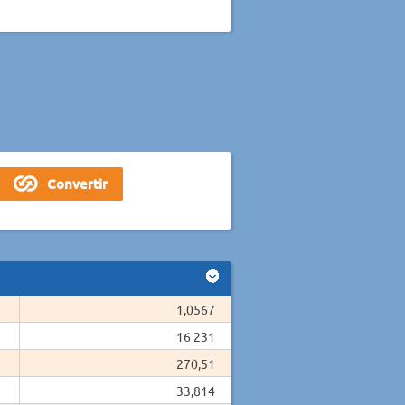
1,0567
16 231
270,51
33,814