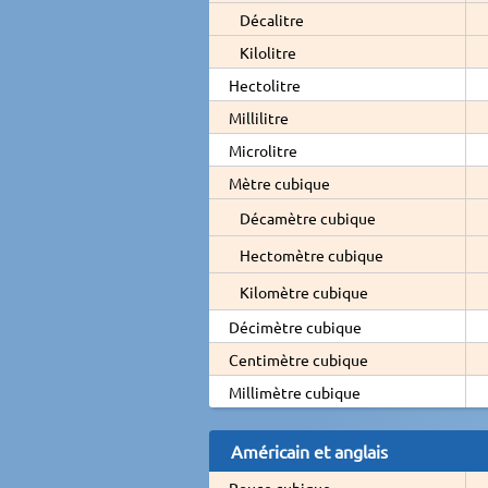
Décalitre
Kilolitre
Hectolitre
Millilitre
Microlitre
Mètre cubique
Décamètre cubique
Hectomètre cubique
Kilomètre cubique
Décimètre cubique
Centimètre cubique
Millimètre cubique
Américain et anglais
Pouce cubique