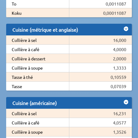
To
0,0011087
Koku
0,00011087
Cuisine (métrique et anglaise)
Cullière à sel
16,000
Cuillère à café
4,0000
Cullière à dessert
2,0000
Cuillère à soupe
1,3333
Tasse à thé
0,10559
Tasse
0,07039
Cuisine (américaine)
Cullière à sel
16,231
Cuillère à café
4,0577
Cuillère à soupe
1,3526