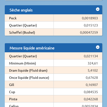
Sèche anglais
Peck
0,0018903
Quartier (Quarter)
0,015123
Scheffel (Bushel)
0,00047259
Mesure liquide américaine
Quartier (Quarter)
0,021134
Minimum (Minim)
324,61
Dram liquide (Fluid dram)
5,4102
Once liquide (Fluid ounce)
0,67628
Gill
0,16907
Cup
0,084535
Pinte
0,042268
Gallon
0,0052834