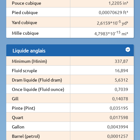
Pouce cubique
1,2205 in³
Pied cubique
0,00070629 ft³
-5
Yard cubique
2,6159*10
yd³
-15
Mille cubique
4,7983*10
mi³
Liquide anglais
Minimum (Minim)
337,87
Fluid scruple
16,894
Dram liquide (Fluid dram)
5,6312
Once liquide (Fluid ounce)
0,7039
Gill
0,14078
Pinte (Pint)
0,035195
Quart
0,017598
Gallon
0,0043994
Barrel (petrol)
0,0001257