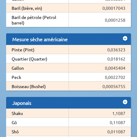
Baril (bière, vin)
0,00017043
Baril de pétrole (Petrol
0,0001258
barrel)
Mesure sèche américaine
Pinte (Pint)
0,036323
Quartier (Quarter)
0,018162
Gallon
0,0045404
Peck
0,0022702
Boisseau (Bushel)
0,00056755
Japonais
Shaku
1,1087
Gō
0,11087
Shō
0,011087