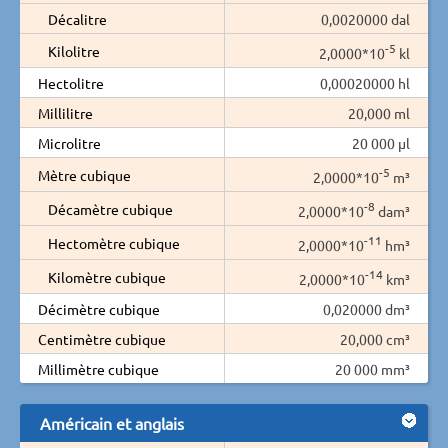
Décalitre
0,0020000 dal
-5
Kilolitre
2,0000*10
kl
Hectolitre
0,00020000 hl
Millilitre
20,000 ml
Microlitre
20 000 µl
-5
Mètre cubique
2,0000*10
m³
-8
Décamètre cubique
2,0000*10
dam³
-11
Hectomètre cubique
2,0000*10
hm³
-14
Kilomètre cubique
2,0000*10
km³
Décimètre cubique
0,020000 dm³
Centimètre cubique
20,000 cm³
Millimètre cubique
20 000 mm³
Américain et anglais