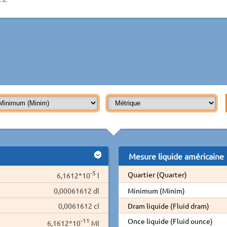
Mesure liquide américaine
-5
Quartier (Quarter)
6,1612*10
l
0,00061612 dl
Minimum (Minim)
0,0061612 cl
Dram liquide (Fluid dram)
-11
Once liquide (Fluid ounce)
6,1612*10
Ml