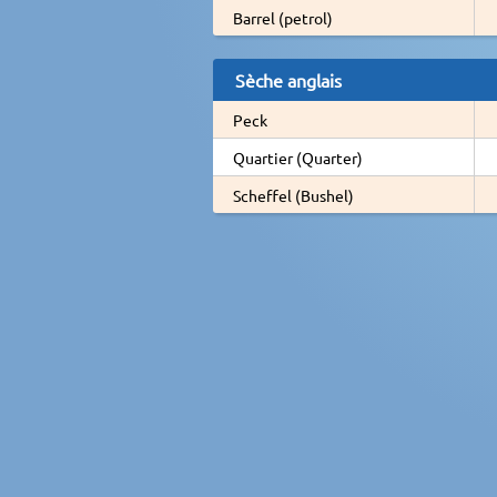
Barrel (petrol)
Sèche anglais
Peck
Quartier (Quarter)
Scheffel (Bushel)