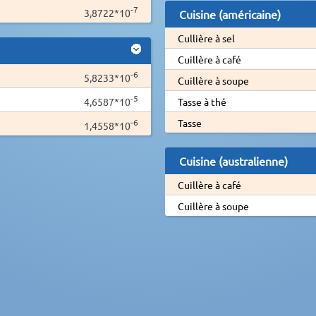
-7
3,8722*10
Cuisine (américaine)
Cullière à sel
Cuillère à café
-6
5,8233*10
Cuillère à soupe
-5
4,6587*10
Tasse à thé
-6
Tasse
1,4558*10
Cuisine (australienne)
Cuillère à café
Cuillère à soupe