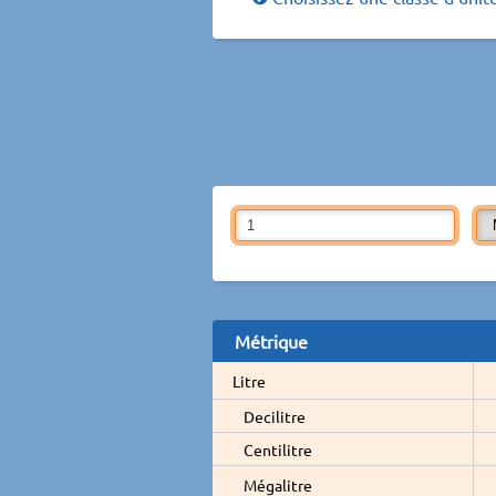
Métrique
Litre
Decilitre
Centilitre
Mégalitre