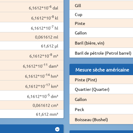
Gill
-6
6,1612*10
dal
Cup
-8
6,1612*10
kl
Pinte
-7
6,1612*10
hl
Gallon
0,061612 ml
Baril (bière, vin)
61,612 µl
Baril de pétrole (Petrol barrel)
-8
6,1612*10
m³
-11
6,1612*10
dam³
Mesure sèche américaine
-14
6,1612*10
hm³
Pinte (Pint)
-17
6,1612*10
km³
Quartier (Quarter)
-5
6,1612*10
dm³
Gallon
0,061612 cm³
Peck
61,612 mm³
Boisseau (Bushel)