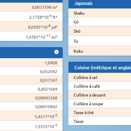
Japonais
0,0037598 in³
Shaku
-6
2,1758*10
ft³
Gō
-8
8,0585*10
yd³
Shō
-17
1,4781*10
mi³
To
Koku
1,0408
Cuisine (métrique et anglai
0,052042
Cullière à sel
0,017347
Cuillère à café
0,0021684
Cullière à dessert
0,00043368
Cuillère à soupe
0,00010842
Tasse à thé
-5
5,4211*10
Tasse
-5
1,3553*10