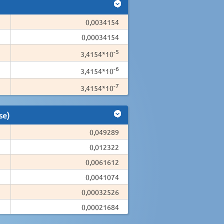
0,0034154
0,00034154
-5
3,4154*10
-6
3,4154*10
-7
3,4154*10
se)
0,049289
0,012322
0,0061612
0,0041074
0,00032526
0,00021684