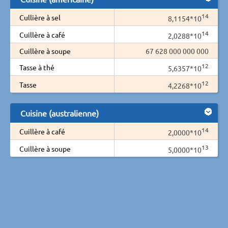
14
Cullière à sel
8,1154*10
14
Cuillère à café
2,0288*10
Cuillère à soupe
67 628 000 000 000
12
Tasse à thé
5,6357*10
12
Tasse
4,2268*10
Cuisine (australienne)
14
Cuillère à café
2,0000*10
13
Cuillère à soupe
5,0000*10