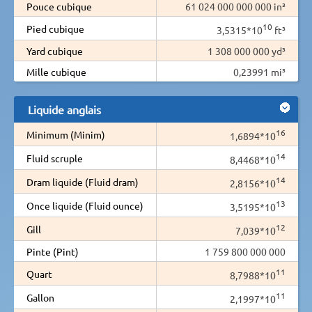
Pouce cubique
61 024 000 000 000 in³
10
Pied cubique
3,5315*10
ft³
Yard cubique
1 308 000 000 yd³
Mille cubique
0,23991 mi³
Liquide anglais
16
Minimum (Minim)
1,6894*10
14
Fluid scruple
8,4468*10
14
Dram liquide (Fluid dram)
2,8156*10
13
Once liquide (Fluid ounce)
3,5195*10
12
Gill
7,039*10
Pinte (Pint)
1 759 800 000 000
11
Quart
8,7988*10
11
Gallon
2,1997*10