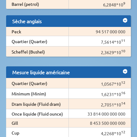
9
Barrel (petrol)
6,2848*10
Sèche anglais
Peck
94 517 000 000
11
Quartier (Quarter)
7,5614*10
10
Scheffel (Bushel)
2,3629*10
Mesure liquide américaine
12
Quartier (Quarter)
1,0567*10
16
Minimum (Minim)
1,6231*10
14
Dram liquide (Fluid dram)
2,7051*10
Once liquide (Fluid ounce)
33 814 000 000 000
Gill
8 453 500 000 000
12
Cup
4,2268*10