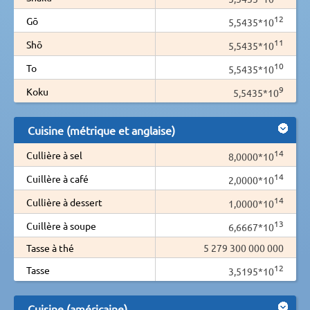
12
Gō
5,5435*10
11
Shō
5,5435*10
10
To
5,5435*10
9
Koku
5,5435*10
Cuisine (métrique et anglaise)
14
Cullière à sel
8,0000*10
14
Cuillère à café
2,0000*10
14
Cullière à dessert
1,0000*10
13
Cuillère à soupe
6,6667*10
Tasse à thé
5 279 300 000 000
12
Tasse
3,5195*10
Cuisine (américaine)