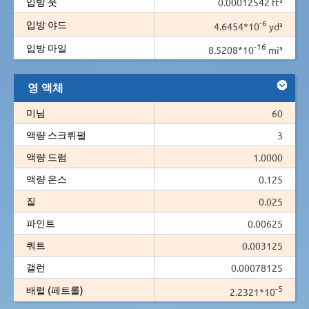
입방 풋
0.00012542 ft³
-6
입방 야드
4.6454*10
yd³
-16
입방 마일
8.5208*10
mi³
영 액체
미님
60
액량 스크뤼펄
3
액량 드럼
1.0000
액량 온스
0.125
질
0.025
파인트
0.00625
쿼트
0.003125
갤런
0.00078125
-5
배럴 (페트롤)
2.2321*10