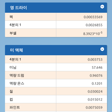
영 드라이
펙
0.00033569
4분의 1
0.0026855
-5
부셸
8.3923*10
미 액체
4분의 1
0.003753
미님
57.646
액량 드럼
0.96076
액량 온스
0.1201
질
0.030024
컵
0.015012
파인트
0.0075059