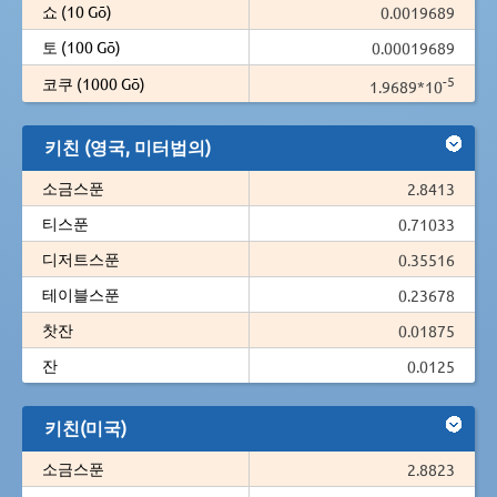
쇼 (10 Gō)
0.0019689
토 (100 Gō)
0.00019689
-5
코쿠 (1000 Gō)
1.9689*10
키친 (영국, 미터법의)
소금스푼
2.8413
티스푼
0.71033
디저트스푼
0.35516
테이블스푼
0.23678
찻잔
0.01875
잔
0.0125
키친(미국)
소금스푼
2.8823