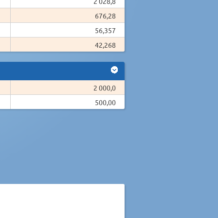
2 028,8
676,28
56,357
42,268
2 000,0
500,00