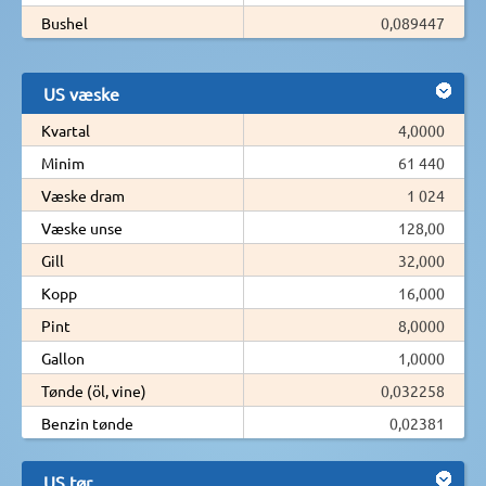
Bushel
0,089447
US væske
Kvartal
4,0000
Minim
61 440
Væske dram
1 024
Væske unse
128,00
Gill
32,000
Kopp
16,000
Pint
8,0000
Gallon
1,0000
Tønde (öl, vine)
0,032258
Benzin tønde
0,02381
US tør