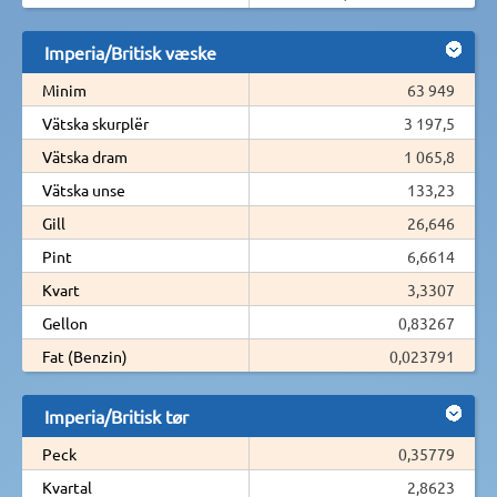
Imperia/Britisk væske
Minim
63 949
Vätska skurplër
3 197,5
Vätska dram
1 065,8
Vätska unse
133,23
Gill
26,646
Pint
6,6614
Kvart
3,3307
Gellon
0,83267
Fat (Benzin)
0,023791
Imperia/Britisk tør
Peck
0,35779
Kvartal
2,8623