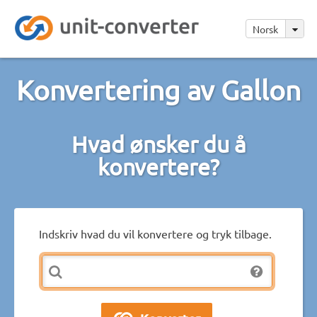
Norsk
Konvertering av Gallon
Hvad ønsker du å
konvertere?
Indskriv hvad du vil konvertere og tryk tilbage.