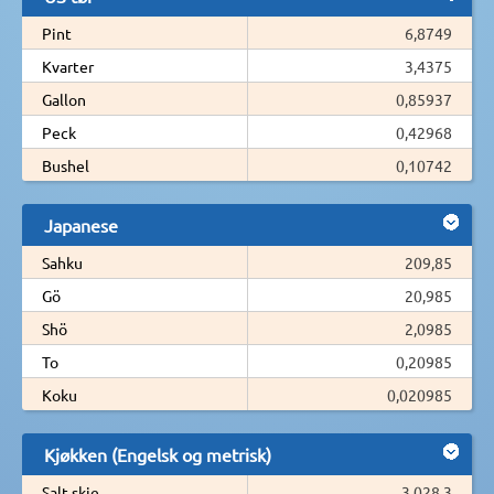
Pint
6,8749
Kvarter
3,4375
Gallon
0,85937
Peck
0,42968
Bushel
0,10742
Japanese
Sahku
209,85
Gö
20,985
Shö
2,0985
To
0,20985
Koku
0,020985
Kjøkken (Engelsk og metrisk)
Salt skje
3 028,3