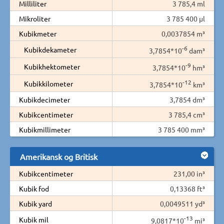
Milliliter
3 785,4 ml
Mikroliter
3 785 400 µl
Kubikmeter
0,0037854 m³
-6
Kubikdekameter
3,7854*10
dam³
-9
Kubikhektometer
3,7854*10
hm³
-12
Kubikkilometer
3,7854*10
km³
Kubikdecimeter
3,7854 dm³
Kubikcentimeter
3 785,4 cm³
Kubikmillimeter
3 785 400 mm³
Amerikansk og Britisk
Kubikcentimeter
231,00 in³
Kubik fod
0,13368 ft³
Kubik yard
0,0049511 yd³
-13
Kubik mil
9,0817*10
mi³