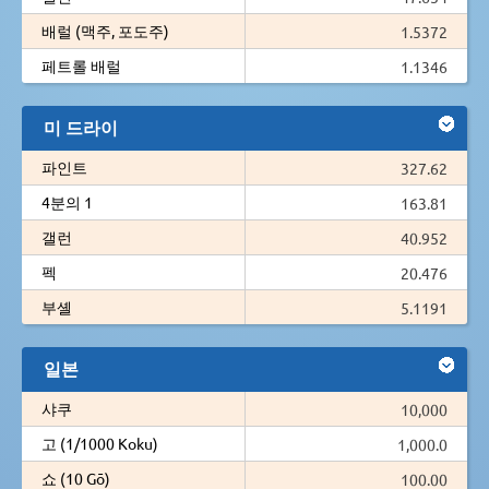
배럴 (맥주, 포도주)
1.5372
페트롤 배럴
1.1346
미 드라이
파인트
327.62
4분의 1
163.81
갤런
40.952
펙
20.476
부셸
5.1191
일본
샤쿠
10,000
고 (1/1000 Koku)
1,000.0
쇼 (10 Gō)
100.00