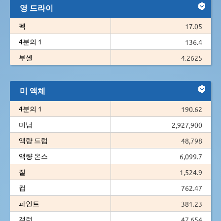
영 드라이
펙
17.05
4분의 1
136.4
부셸
4.2625
미 액체
4분의 1
190.62
미님
2,927,900
액량 드럼
48,798
액량 온스
6,099.7
질
1,524.9
컵
762.47
파인트
381.23
갤런
47.654