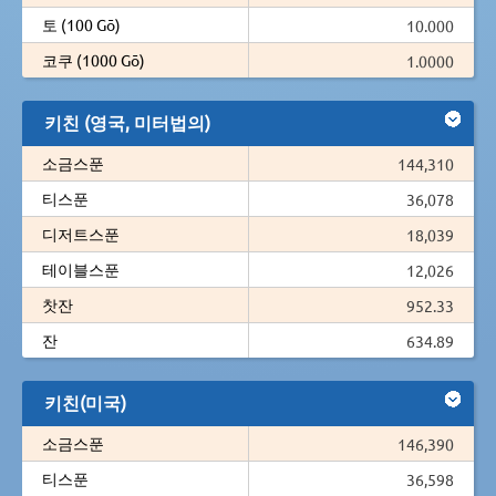
토 (100 Gō)
10.000
코쿠 (1000 Gō)
1.0000
키친 (영국, 미터법의)
소금스푼
144,310
티스푼
36,078
디저트스푼
18,039
테이블스푼
12,026
찻잔
952.33
잔
634.89
키친(미국)
소금스푼
146,390
티스푼
36,598