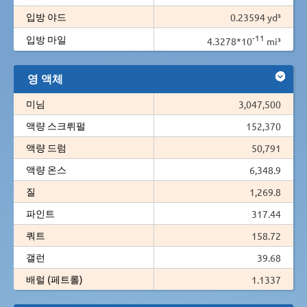
입방 야드
0.23594 yd³
-11
입방 마일
4.3278*10
mi³
영 액체
미님
3,047,500
액량 스크뤼펄
152,370
액량 드럼
50,791
액량 온스
6,348.9
질
1,269.8
파인트
317.44
쿼트
158.72
갤런
39.68
배럴 (페트롤)
1.1337