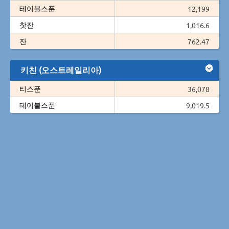
테이블스푼
12,199
찻잔
1,016.6
잔
762.47
키친 (오스트레일리아)
티스푼
36,078
테이블스푼
9,019.5