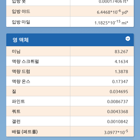
입방 풋
0.00017406 ft³
-6
입방 야드
6.4468*10
yd³
-15
입방 마일
1.1825*10
mi³
영 액체
미님
83.267
액량 스크뤼펄
4.1634
액량 드럼
1.3878
액량 온스
0.17347
질
0.034695
파인트
0.0086737
쿼트
0.0043368
갤런
0.0010842
-5
배럴 (페트롤)
3.0977*10