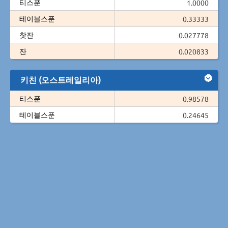
티스푼
1.0000
테이블스푼
0.33333
찻잔
0.027778
잔
0.020833
키친 (오스트레일리아)
티스푼
0.98578
테이블스푼
0.24645