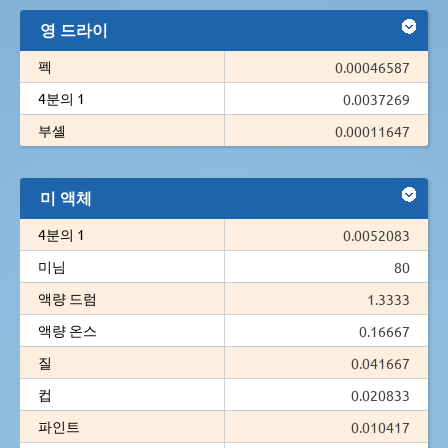
영 드라이
펙
0.00046587
4분의 1
0.0037269
부셸
0.00011647
미 액체
4분의 1
0.0052083
미님
80
액량 드럼
1.3333
액량 온스
0.16667
질
0.041667
컵
0.020833
파인트
0.010417