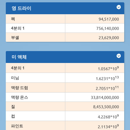
영 드라이
펙
94,517,000
4분의 1
756,140,000
부셸
23,629,000
미 액체
9
4분의 1
1.0567*10
13
미님
1.6231*10
11
액량 드럼
2.7051*10
액량 온스
33,814,000,000
질
8,453,500,000
9
컵
4.2268*10
9
파인트
2.1134*10