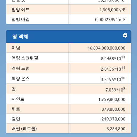
입방 야드
1,308,000 yd³
입방 마일
0.00023991 mi³
영 액체
미님
16,894,000,000,000
11
액량 스크뤼펄
8.4468*10
11
액량 드럼
2.8156*10
10
액량 온스
3.5195*10
9
질
7.039*10
파인트
1,759,800,000
쿼트
879,880,000
갤런
219,970,000
배럴 (페트롤)
6,284,800