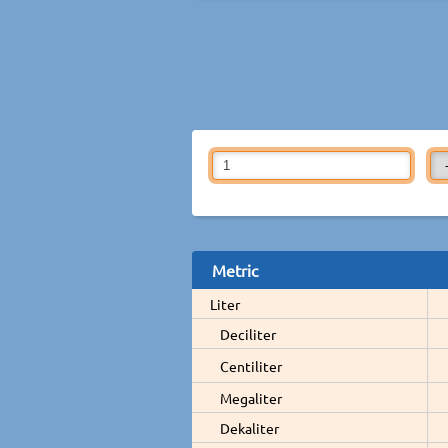
Metric
Liter
Deciliter
Centiliter
Megaliter
Dekaliter