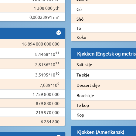
1 308 000 yd³
Gö
0,00023991 mi³
Shö
To
Koku
16 894 000 000 000
11
Kjøkken (Engelsk og metris
8,4468*10
11
2,8156*10
Salt skje
10
3,5195*10
Te skje
9
7,039*10
Dessert skje
1 759 800 000
Bord skje
879 880 000
Te kop
219 970 000
Kop
6 284 800
Kjøkken (Amerikansk)