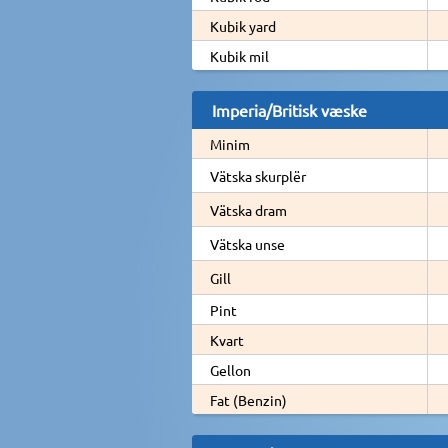
Kubik yard
Kubik mil
Imperia/Britisk væske
Minim
Vätska skurplër
Vätska dram
Vätska unse
Gill
Pint
Kvart
Gellon
Fat (Benzin)