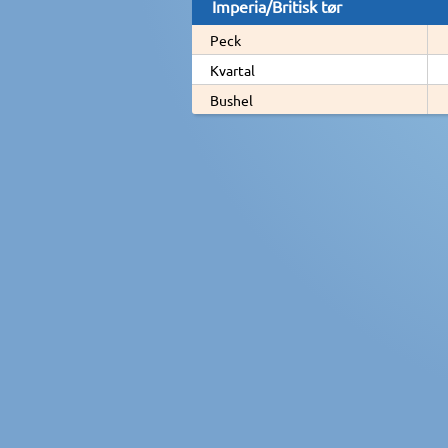
Imperia/Britisk tør
Peck
Kvartal
Bushel