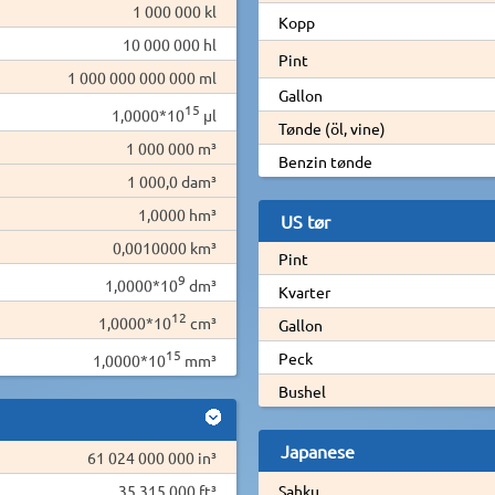
1 000 000 kl
Kopp
10 000 000 hl
Pint
1 000 000 000 000 ml
Gallon
15
1,0000*10
µl
Tønde (öl, vine)
1 000 000 m³
Benzin tønde
1 000,0 dam³
1,0000 hm³
US tør
0,0010000 km³
Pint
9
1,0000*10
dm³
Kvarter
12
1,0000*10
cm³
Gallon
15
Peck
1,0000*10
mm³
Bushel
Japanese
61 024 000 000 in³
35 315 000 ft³
Sahku