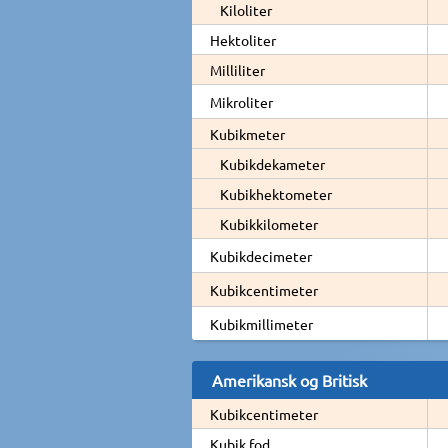
Kiloliter
Hektoliter
Milliliter
Mikroliter
Kubikmeter
Kubikdekameter
Kubikhektometer
Kubikkilometer
Kubikdecimeter
Kubikcentimeter
Kubikmillimeter
Amerikansk og Britisk
Kubikcentimeter
Kubik fod