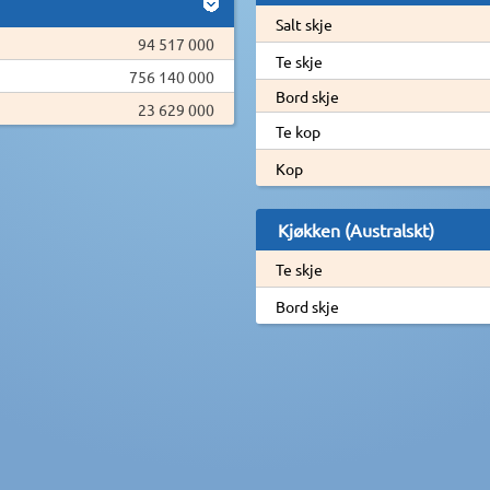
Salt skje
94 517 000
Te skje
756 140 000
Bord skje
23 629 000
Te kop
Kop
Kjøkken (Australskt)
Te skje
Bord skje