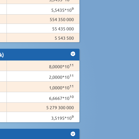
9
5,5435*10
554 350 000
55 435 000
5 543 500
k)
11
8,0000*10
11
2,0000*10
11
1,0000*10
10
6,6667*10
5 279 300 000
9
3,5195*10