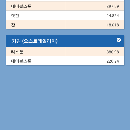
테이블스푼
297.89
찻잔
24.824
잔
18.618
키친 (오스트레일리아)
티스푼
880.98
테이블스푼
220.24