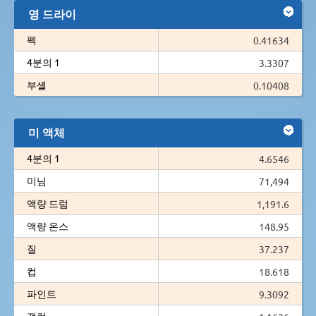
영 드라이
펙
0.41634
4분의 1
3.3307
부셸
0.10408
미 액체
4분의 1
4.6546
미님
71,494
액량 드럼
1,191.6
액량 온스
148.95
질
37.237
컵
18.618
파인트
9.3092
갤런