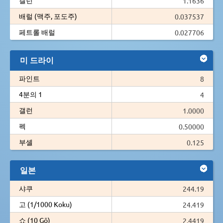
1.1636
배럴 (맥주, 포도주)
0.037537
페트롤 배럴
0.027706
미 드라이
파인트
8
4분의 1
4
갤런
1.0000
펙
0.50000
부셸
0.125
일본
샤쿠
244.19
고 (1/1000 Koku)
24.419
쇼 (10 Gō)
2.4419