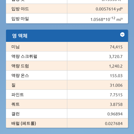
입방 야드
0.0057614 yd³
-12
입방 마일
1.0568*10
mi³
영 액체
미님
74,415
액량 스크뤼펄
3,720.7
액량 드럼
1,240.2
액량 온스
155.03
질
31.006
파인트
7.7515
쿼트
3.8758
갤런
0.96894
배럴 (페트롤)
0.027684