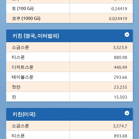
토 (100 Gō)
0.24419
코쿠 (1000 Gō)
0.024419
키친 (영국, 미터법의)
소금스푼
3,523.9
티스푼
880.98
디저트스푼
440.49
테이블스푼
293.66
찻잔
23.255
잔
15.503
키친(미국)
소금스푼
3,574.7
티스푼
893.68