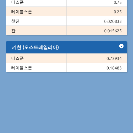
티스푼
0.75
테이블스푼
0.25
찻잔
0.020833
잔
0.015625
키친 (오스트레일리아)
티스푼
0.73934
테이블스푼
0.18483