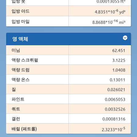
입방 풋
0.00013055 ft³
-6
입방 야드
4.8351*10
yd³
-16
입방 마일
8.8688*10
mi³
영 액체
미님
62.451
액량 스크뤼펄
3.1225
액량 드럼
1.0408
액량 온스
0.13011
질
0.026021
파인트
0.0065053
쿼트
0.0032526
갤런
0.00081316
-5
배럴 (페트롤)
2.3233*10