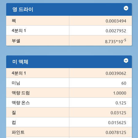
영 드라이
펙
0.0003494
4분의 1
0.0027952
-5
부셸
8.735*10
미 액체
4분의 1
0.0039062
미님
60
액량 드럼
1.0000
액량 온스
0.125
질
0.03125
컵
0.015625
파인트
0.0078125