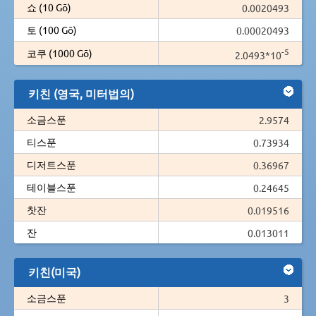
쇼 (10 Gō)
0.0020493
토 (100 Gō)
0.00020493
-5
코쿠 (1000 Gō)
2.0493*10
키친 (영국, 미터법의)
소금스푼
2.9574
티스푼
0.73934
디저트스푼
0.36967
테이블스푼
0.24645
찻잔
0.019516
잔
0.013011
키친(미국)
소금스푼
3