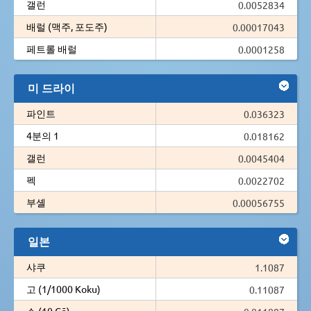
갤런
0.0052834
배럴 (맥주, 포도주)
0.00017043
페트롤 배럴
0.0001258
미 드라이
파인트
0.036323
4분의 1
0.018162
갤런
0.0045404
펙
0.0022702
부셸
0.00056755
일본
샤쿠
1.1087
고 (1/1000 Koku)
0.11087
쇼 (10 Gō)