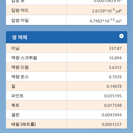
0.00070629 ft³
-5
입방 야드
2.6159*10
yd³
-15
입방 마일
4.7983*10
mi³
영 액체
미님
337.87
액량 스크뤼펄
16.894
액량 드럼
5.6312
액량 온스
0.7039
질
0.14078
파인트
0.035195
쿼트
0.017598
갤런
0.0043994
배럴 (페트롤)
0.0001257