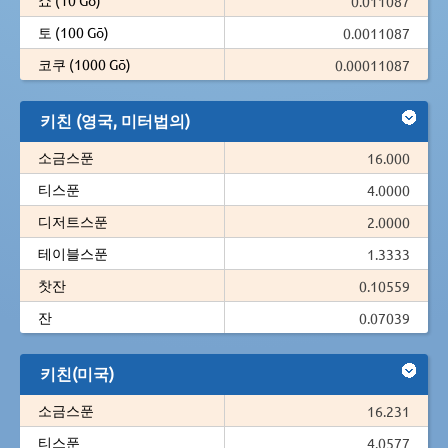
0.011087
토 (100 Gō)
0.0011087
코쿠 (1000 Gō)
0.00011087
키친 (영국, 미터법의)
소금스푼
16.000
티스푼
4.0000
디저트스푼
2.0000
테이블스푼
1.3333
찻잔
0.10559
잔
0.07039
키친(미국)
소금스푼
16.231
티스푼
4.0577