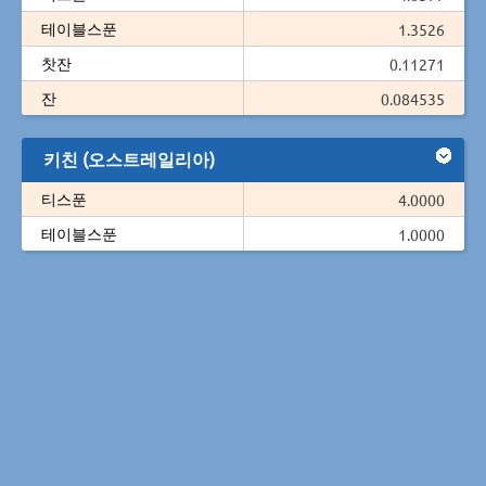
테이블스푼
1.3526
찻잔
0.11271
잔
0.084535
키친 (오스트레일리아)
티스푼
4.0000
테이블스푼
1.0000