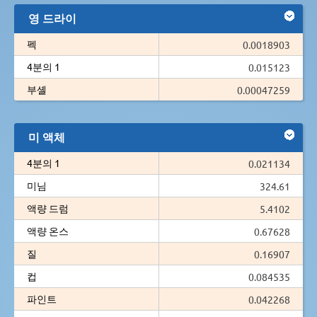
영 드라이
펙
0.0018903
4분의 1
0.015123
부셸
0.00047259
미 액체
4분의 1
0.021134
미님
324.61
액량 드럼
5.4102
액량 온스
0.67628
질
0.16907
컵
0.084535
파인트
0.042268