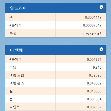
영 드라이
펙
0.0001119
4분의 1
0.00089517
-5
부셸
2.7974*10
미 액체
4분의 1
0.001251
미님
19.215
액량 드럼
0.32025
액량 온스
0.040032
질
0.010008
컵
0.005004
파인트
0.002502