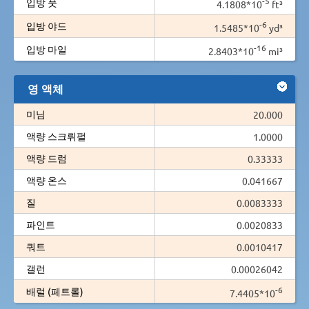
-5
입방 풋
4.1808*10
ft³
-6
입방 야드
1.5485*10
yd³
-16
입방 마일
2.8403*10
mi³
영 액체
미님
20.000
액량 스크뤼펄
1.0000
액량 드럼
0.33333
액량 온스
0.041667
질
0.0083333
파인트
0.0020833
쿼트
0.0010417
갤런
0.00026042
-6
배럴 (페트롤)
7.4405*10