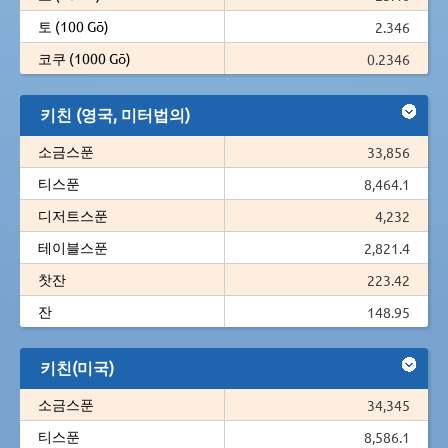
토 (100 Gō)
2.346
코쿠 (1000 Gō)
0.2346
키친 (영국, 미터법의)
소금스푼
33,856
티스푼
8,464.1
디저트스푼
4,232
테이블스푼
2,821.4
찻잔
223.42
잔
148.95
키친(미국)
소금스푼
34,345
티스푼
8,586.1