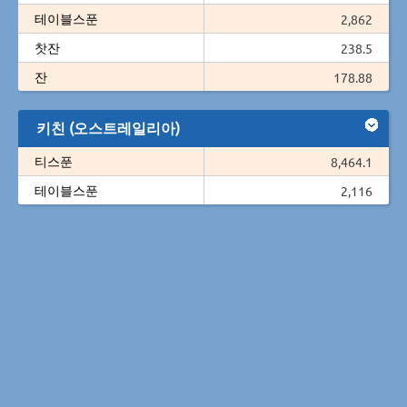
테이블스푼
2,862
찻잔
238.5
잔
178.88
키친 (오스트레일리아)
티스푼
8,464.1
테이블스푼
2,116