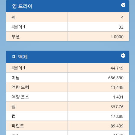
영 드라이
펙
4
4분의 1
32
부셸
1.0000
미 액체
4분의 1
44.719
미님
686,890
액량 드럼
11,448
액량 온스
1,431
질
357.76
컵
178.88
파인트
89.439
갤런