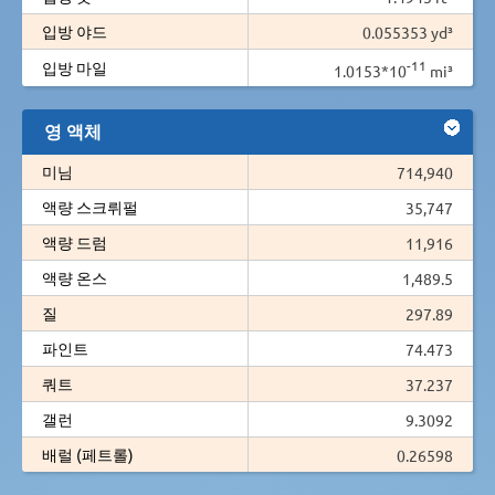
입방 야드
0.055353 yd³
-11
입방 마일
1.0153*10
mi³
영 액체
미님
714,940
액량 스크뤼펄
35,747
액량 드럼
11,916
액량 온스
1,489.5
질
297.89
파인트
74.473
쿼트
37.237
갤런
9.3092
배럴 (페트롤)
0.26598