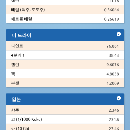
11.18
배럴 (맥주, 포도주)
0.36064
페트롤 배럴
0.26619
미 드라이
파인트
76.861
4분의 1
38.43
갤런
9.6076
펙
4.8038
부셸
1.2009
일본
샤쿠
2,346
고 (1/1000 Koku)
234.6
쇼 (10 Gō)
23.46