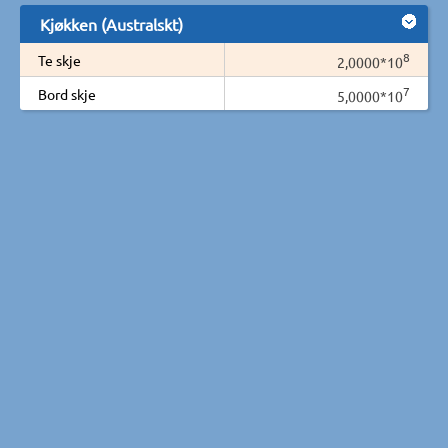
Kjøkken (Australskt)
8
Te skje
2,0000*10
7
Bord skje
5,0000*10