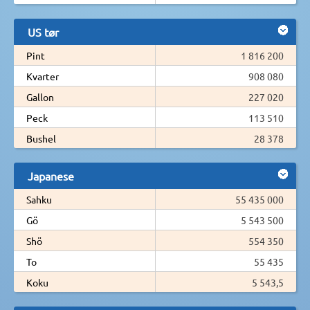
US tør
Pint
1 816 200
Kvarter
908 080
Gallon
227 020
Peck
113 510
Bushel
28 378
Japanese
Sahku
55 435 000
Gö
5 543 500
Shö
554 350
To
55 435
Koku
5 543,5