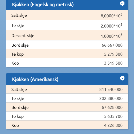
Kjøkken (Engelsk og metrisk)
8
Salt skje
8,0000*10
8
Te skje
2,0000*10
8
Dessert skje
1,0000*10
Bord skje
66 667 000
Te kop
5 279 300
Kop
3 519 500
Kjøkken (Amerikansk)
Salt skje
811 540 000
Te skje
202 880 000
Bord skje
67 628 000
Te kop
5 635 700
Kop
4 226 800