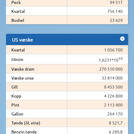
Peck
94 517
Kvartal
756 140
Bushel
23 629
US væske
Kvartal
1 056 700
10
Minim
1,6231*10
Væske dram
270 510 000
Væske unse
33 814 000
Gill
8 453 500
Kopp
4 226 800
Pint
2 113 400
Gallon
264 170
Tønde (öl, vine)
8 521,7
Benzin tønde
6 289,8