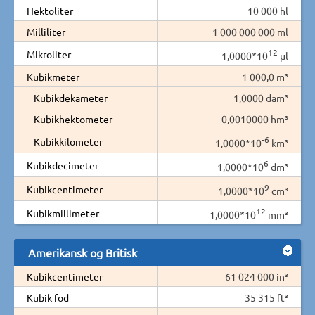
Hektoliter
10 000 hl
Milliliter
1 000 000 000 ml
12
Mikroliter
1,0000*10
µl
Kubikmeter
1 000,0 m³
Kubikdekameter
1,0000 dam³
Kubikhektometer
0,0010000 hm³
-6
Kubikkilometer
1,0000*10
km³
6
Kubikdecimeter
1,0000*10
dm³
9
Kubikcentimeter
1,0000*10
cm³
12
Kubikmillimeter
1,0000*10
mm³
Amerikansk og Britisk
Kubikcentimeter
61 024 000 in³
Kubik fod
35 315 ft³