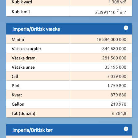
Kubik yard
1 308 yd³
-7
Kubik mil
2,3991*10
mi³
Imperia/Britisk væske
Minim
16 894 000 000
Vätska skurplër
844 680 000
Vätska dram
281 560 000
Vätska unse
35 195 000
Gill
7 039 000
Pint
1 759 800
Kvart
879 880
Gellon
219 970
Fat (Benzin)
6 284,8
Imperia/Britisk tør