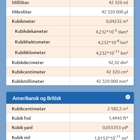
Milliliter
42 320 ml
Mikroliter
42 320 000 µl
Kubikmeter
0,04232 m³
-5
Kubikdekameter
4,232*10
dam³
-8
Kubikhektometer
4,232*10
hm³
-11
Kubikkilometer
4,232*10
km³
Kubikdecimeter
42,32 dm³
Kubikcentimeter
42 320 cm³
Kubikmillimeter
42 320 000 mm³
Amerikansk og Britisk
Kubikcentimeter
2 582,5 in³
Kubik fod
1,4945 ft³
Kubik yard
0,055353 yd³
-11
Kubik mil
1,0153*10
mi³