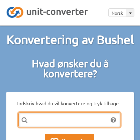
Norsk
Konvertering av Bushel
Hvad ønsker du å
konvertere?
Indskriv hvad du vil konvertere og tryk tilbage.