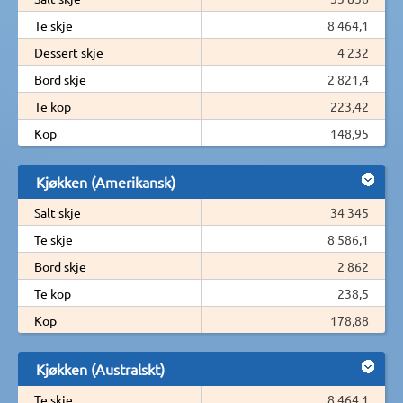
Te skje
8 464,1
Dessert skje
4 232
Bord skje
2 821,4
Te kop
223,42
Kop
148,95
Kjøkken (Amerikansk)
Salt skje
34 345
Te skje
8 586,1
Bord skje
2 862
Te kop
238,5
Kop
178,88
Kjøkken (Australskt)
Te skje
8 464,1