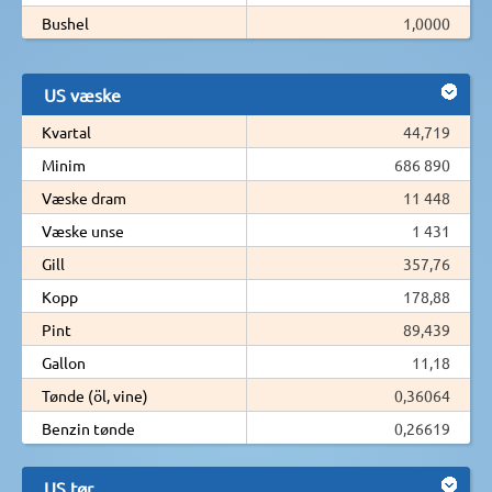
Bushel
1,0000
US væske
Kvartal
44,719
Minim
686 890
Væske dram
11 448
Væske unse
1 431
Gill
357,76
Kopp
178,88
Pint
89,439
Gallon
11,18
Tønde (öl, vine)
0,36064
Benzin tønde
0,26619
US tør