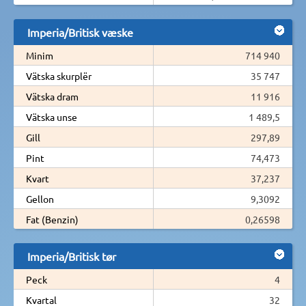
Imperia/Britisk væske
Minim
714 940
Vätska skurplër
35 747
Vätska dram
11 916
Vätska unse
1 489,5
Gill
297,89
Pint
74,473
Kvart
37,237
Gellon
9,3092
Fat (Benzin)
0,26598
Imperia/Britisk tør
Peck
4
Kvartal
32