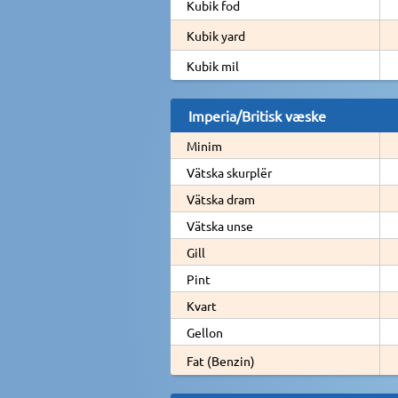
Kubik fod
Kubik yard
Kubik mil
Imperia/Britisk væske
Minim
Vätska skurplër
Vätska dram
Vätska unse
Gill
Pint
Kvart
Gellon
Fat (Benzin)