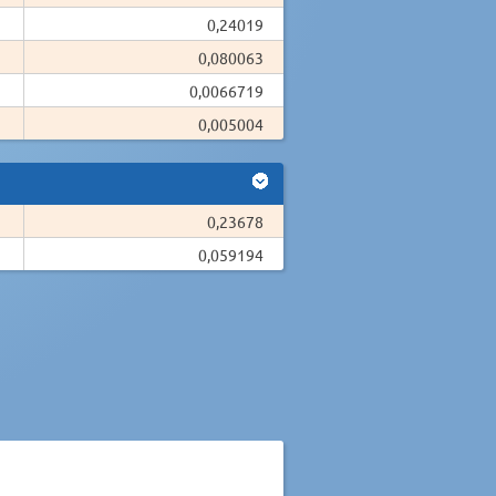
0,24019
0,080063
0,0066719
0,005004
0,23678
0,059194