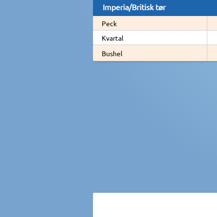
Imperia/Britisk tør
Peck
Kvartal
Bushel