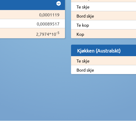
Te skje
0,0001119
Bord skje
0,00089517
Te kop
-5
2,7974*10
Kop
Kjøkken (Australskt)
Te skje
Bord skje