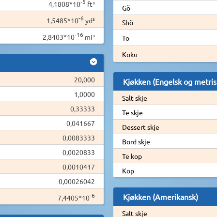
-5
4,1808*10
ft³
Gö
-6
1,5485*10
yd³
Shö
-16
2,8403*10
mi³
To
Koku
20,000
Kjøkken (Engelsk og metris
1,0000
Salt skje
0,33333
Te skje
0,041667
Dessert skje
0,0083333
Bord skje
0,0020833
Te kop
0,0010417
Kop
0,00026042
-6
Kjøkken (Amerikansk)
7,4405*10
Salt skje