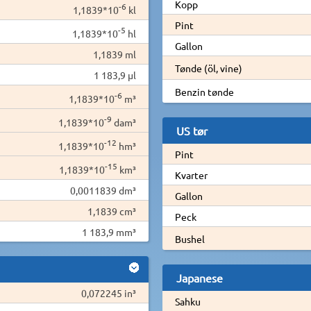
Kopp
-6
1,1839*10
kl
Pint
-5
1,1839*10
hl
Gallon
1,1839 ml
Tønde (öl, vine)
1 183,9 µl
Benzin tønde
-6
1,1839*10
m³
-9
1,1839*10
dam³
US tør
-12
1,1839*10
hm³
Pint
-15
1,1839*10
km³
Kvarter
0,0011839 dm³
Gallon
1,1839 cm³
Peck
1 183,9 mm³
Bushel
Japanese
0,072245 in³
Sahku