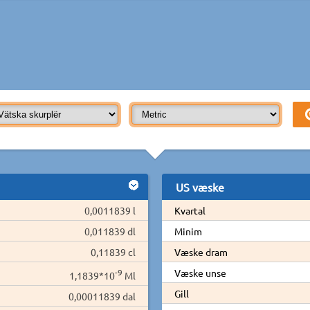
US væske
0,0011839 l
Kvartal
0,011839 dl
Minim
0,11839 cl
Væske dram
-9
Væske unse
1,1839*10
Ml
Gill
0,00011839 dal